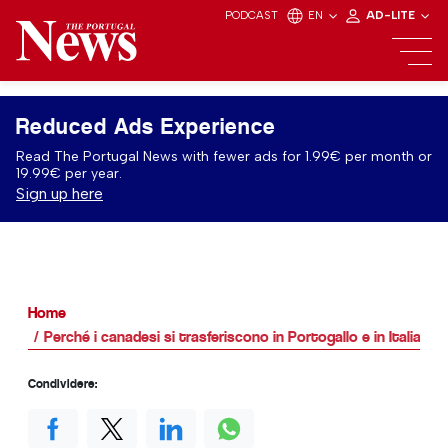
PODCAST
EN
AD-LITE
Reduced Ads Experience
Read The Portugal News with fewer ads for 1.99€ per month or
19.99€ per year.
Sign up here
Home
Perché i canadesi si trasferiscono in Portogallo e in Italia: 
Condividere: