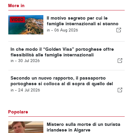
More in
Il motivo segreto per cui le
famiglie internazionali si stanno
trasferendo in Portogallo
in -
06 Aug 2026
In che modo il “Golden Visa” portoghese offre
flessibilità alle famiglie internazionali
in -
30 Jul 2026
Secondo un nuovo rapporto, il passaporto
portoghese si colloca al di sopra di quello del
Regno Unito e degli Stati Uniti
in -
24 Jul 2026
Popolare
Mistero sulla morte di un turista
irlandese in Algarve