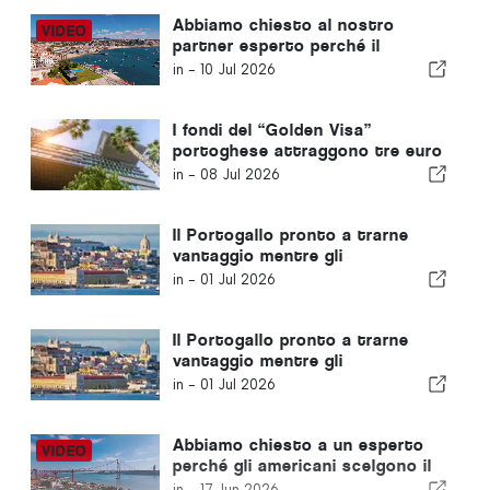
Abbiamo chiesto al nostro
partner esperto perché il
“Golden Visa” portoghese è il
in -
10 Jul 2026
numero uno
I fondi del “Golden Visa”
portoghese attraggono tre euro
per ogni euro prelevato
in -
08 Jul 2026
Il Portogallo pronto a trarne
vantaggio mentre gli
imprenditori cercano
in -
01 Jul 2026
opportunità di mobilità in
Europa
Il Portogallo pronto a trarne
vantaggio mentre gli
imprenditori cercano
in -
01 Jul 2026
opportunità di mobilità in
Europa
Abbiamo chiesto a un esperto
perché gli americani scelgono il
“Golden Visa” portoghese
in -
17 Jun 2026