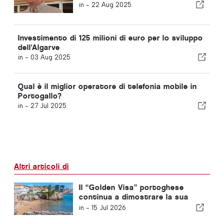
in -
22 Aug 2025
Investimento di 125 milioni di euro per lo sviluppo
dell'Algarve
in -
03 Aug 2025
Qual è il miglior operatore di telefonia mobile in
Portogallo?
in -
27 Jul 2025
Altri articoli di
Il “Golden Visa” portoghese
continua a dimostrare la sua
longevità: ecco cosa comporta
in -
15 Jul 2026
per la pianificazione familiare