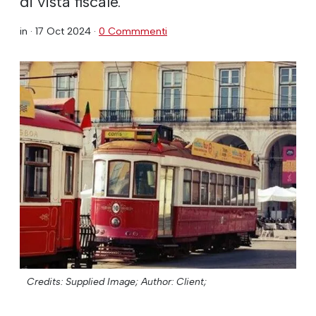
di vista fiscale.
in ·
17 Oct 2024
·
0 Commmenti
Credits: Supplied Image;
Author: Client;