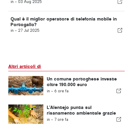
in -
03 Aug 2025
Qual è il miglior operatore di telefonia mobile in
Portogallo?
in -
27 Jul 2025
Altri articoli di
Un comune portoghese investe
oltre 190.000 euro
nell'approvvigionamento idrico
in -
6 ore fa
L’Alentejo punta sul
risanamento ambientale grazie
ai fondi europei
in -
7 ore fa