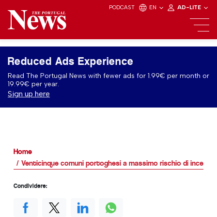
PODCAST
EN
AD-LITE
Reduced Ads Experience
Read The Portugal News with fewer ads for 1.99€ per month or
19.99€ per year.
Sign up here
Home
Venticinque comuni portoghesi a massimo rischio di incendi 
Condividere: