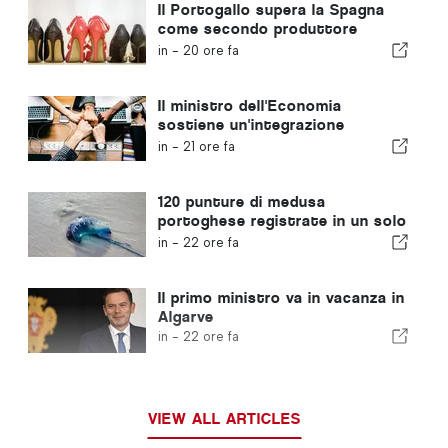
Il Portogallo supera la Spagna
come secondo produttore
europeo di calzature
in -
20 ore fa
Il ministro dell'Economia
sostiene un'integrazione
regolamentata e garantisce un
in -
21 ore fa
percorso accelerato per gli
immigrati
120 punture di medusa
portoghese registrate in un solo
giorno
in -
22 ore fa
Il primo ministro va in vacanza in
Algarve
in -
22 ore fa
VIEW ALL ARTICLES