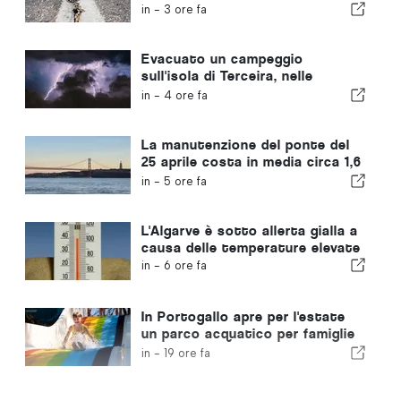
rafforzare la resilienza del
in -
3 ore fa
Portogallo di fronte a forti
terremoti
Evacuato un campeggio
sull'isola di Terceira, nelle
Azzorre, a causa di una
in -
4 ore fa
tempesta
La manutenzione del ponte del
25 aprile costa in media circa 1,6
milioni di euro all'anno
in -
5 ore fa
L'Algarve è sotto allerta gialla a
causa delle temperature elevate
in -
6 ore fa
In Portogallo apre per l'estate
un parco acquatico per famiglie
con biglietti a 2 euro
in -
19 ore fa