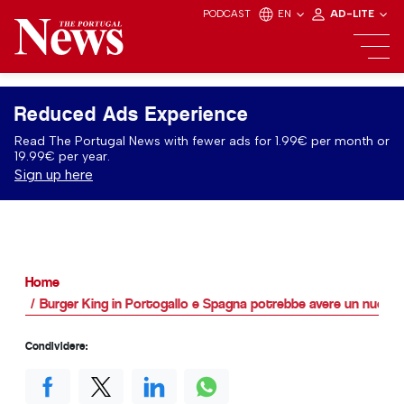
PODCAST
EN
AD-LITE
Reduced Ads Experience
Read The Portugal News with fewer ads for 1.99€ per month or
19.99€ per year.
Sign up here
Home
Burger King in Portogallo e Spagna potrebbe avere un nuovo 
Condividere: