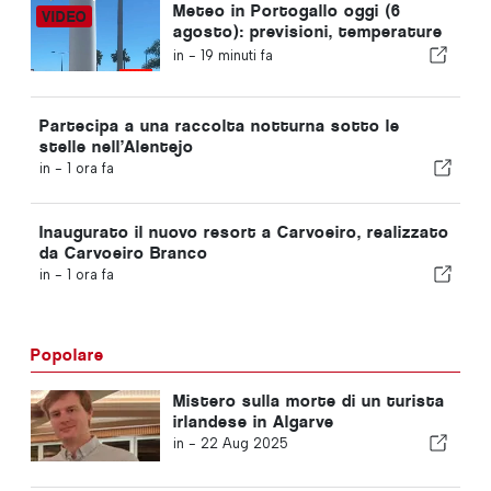
Meteo in Portogallo oggi (6
agosto): previsioni, temperature
e cosa aspettarsi
in -
19 minuti fa
Partecipa a una raccolta notturna sotto le
stelle nell’Alentejo
in -
1 ora fa
Inaugurato il nuovo resort a Carvoeiro, realizzato
da Carvoeiro Branco
in -
1 ora fa
Popolare
Mistero sulla morte di un turista
irlandese in Algarve
in -
22 Aug 2025