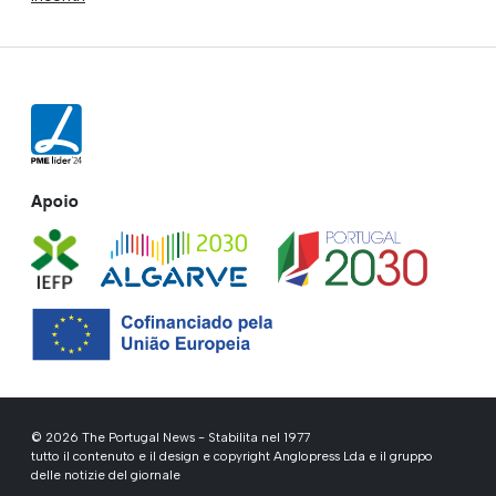
Apoio
© 2026 The Portugal News - Stabilita nel 1977
tutto il contenuto e il design e copyright Anglopress Lda e il gruppo
delle notizie del giornale