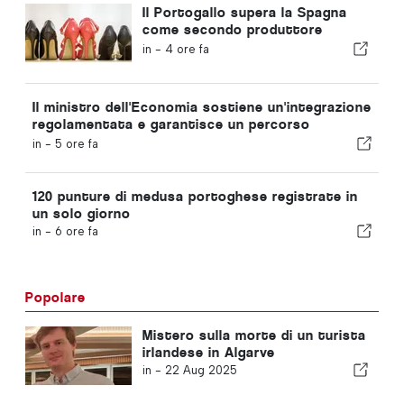
Il Portogallo supera la Spagna
come secondo produttore
europeo di calzature
in -
4 ore fa
Il ministro dell'Economia sostiene un'integrazione
regolamentata e garantisce un percorso
accelerato per gli immigrati
in -
5 ore fa
120 punture di medusa portoghese registrate in
un solo giorno
in -
6 ore fa
Popolare
Mistero sulla morte di un turista
irlandese in Algarve
in -
22 Aug 2025