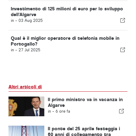
Investimento di 125 milioni di euro per lo sviluppo
dell'Algarve
in -
03 Aug 2025
Qual è il miglior operatore di telefonia mobile in
Portogallo?
in -
27 Jul 2025
Altri articoli di
Il primo ministro va in vacanza in
Algarve
in -
6 ore fa
Il ponte del 25 aprile festeggia i
60 anni di collegamento tra