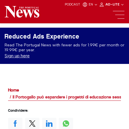
PODCAST
EN
AD-LITE
Reduced Ads Experience
Read The Portugal News with fewer ads for 1.99€ per month or
19.99€ per year.
Sign up here
Home
Il Portogallo può espandere i progetti di educazione sessuale
Condividere: