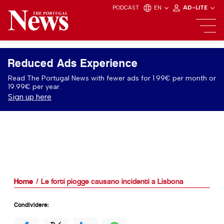
PODCAST
EN
AD-LITE
Reduced Ads Experience
Read The Portugal News with fewer ads for 1.99€ per month or
19.99€ per year.
Sign up here
Home
Le forti piogge causano incidenti a Lisbona
Condividere: