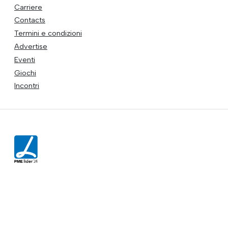
Carriere
Contacts
Termini e condizioni
Advertise
Eventi
Giochi
Incontri
Apoio
Altri articoli di
Commmenti
Popolare
More in
TOP