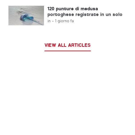
immigrati
120 punture di medusa
portoghese registrate in un solo
giorno
in -
1 giorno fa
VIEW ALL ARTICLES