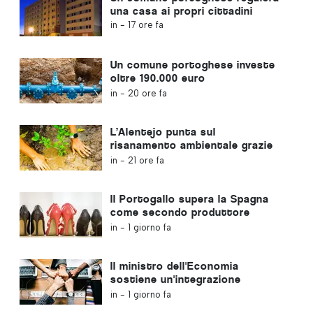
una casa ai propri cittadini
in -
17 ore fa
Un comune portoghese investe
oltre 190.000 euro
nell'approvvigionamento idrico
in -
20 ore fa
L’Alentejo punta sul
risanamento ambientale grazie
ai fondi europei
in -
21 ore fa
Il Portogallo supera la Spagna
come secondo produttore
europeo di calzature
in -
1 giorno fa
Il ministro dell'Economia
sostiene un'integrazione
regolamentata e garantisce un
in -
1 giorno fa
percorso accelerato per gli