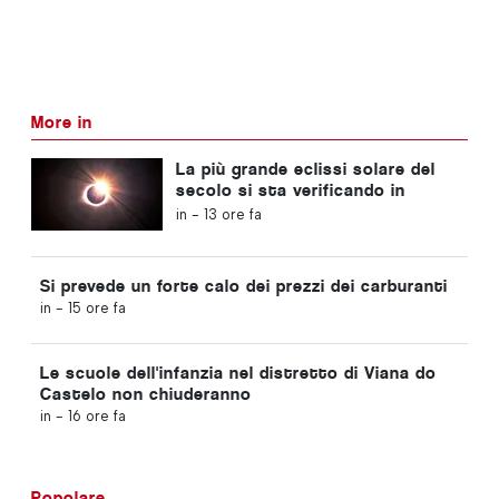
More in
La più grande eclissi solare del
secolo si sta verificando in
Portogallo
in -
13 ore fa
Si prevede un forte calo dei prezzi dei carburanti
in -
15 ore fa
Le scuole dell'infanzia nel distretto di Viana do
Castelo non chiuderanno
in -
16 ore fa
Popolare