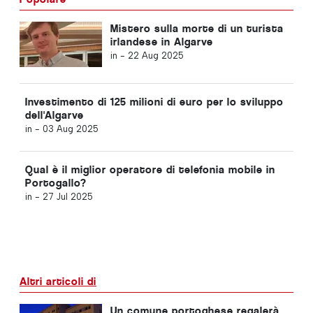
Mistero sulla morte di un turista
irlandese in Algarve
in -
22 Aug 2025
Investimento di 125 milioni di euro per lo sviluppo
dell'Algarve
in -
03 Aug 2025
Qual è il miglior operatore di telefonia mobile in
Portogallo?
in -
27 Jul 2025
Altri articoli di
Un comune portoghese regalerà