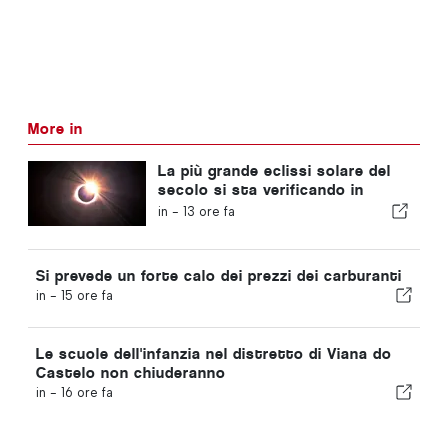
More in
La più grande eclissi solare del
secolo si sta verificando in
Portogallo
in -
13 ore fa
Si prevede un forte calo dei prezzi dei carburanti
in -
15 ore fa
Le scuole dell'infanzia nel distretto di Viana do
Castelo non chiuderanno
in -
16 ore fa