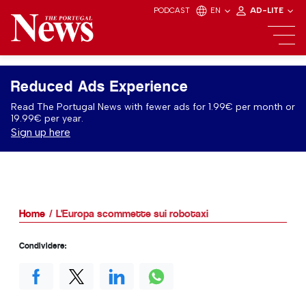
PODCAST
EN
AD-LITE
Reduced Ads Experience
Read The Portugal News with fewer ads for 1.99€ per month or
19.99€ per year.
Sign up here
Home
L'Europa scommette sui robotaxi
Condividere: