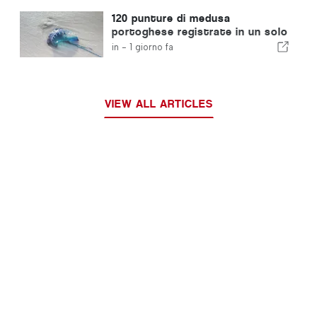
immigrati
120 punture di medusa
portoghese registrate in un solo
giorno
in -
1 giorno fa
VIEW ALL ARTICLES