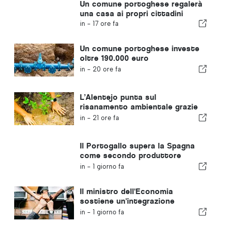
Un comune portoghese regalerà
una casa ai propri cittadini
in -
17 ore fa
Un comune portoghese investe
oltre 190.000 euro
nell'approvvigionamento idrico
in -
20 ore fa
L’Alentejo punta sul
risanamento ambientale grazie
ai fondi europei
in -
21 ore fa
Il Portogallo supera la Spagna
come secondo produttore
europeo di calzature
in -
1 giorno fa
Il ministro dell'Economia
sostiene un'integrazione
regolamentata e garantisce un
in -
1 giorno fa
percorso accelerato per gli