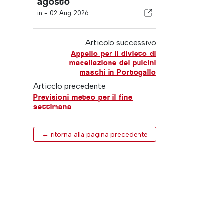
agosto
in -
02 Aug 2026
Articolo successivo
Appello per il divieto di
macellazione dei pulcini
maschi in Portogallo
Articolo precedente
Previsioni meteo per il fine
settimana
← ritorna alla pagina precedente