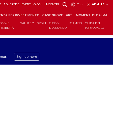
S
ADVERTISE
EVENTI
GIOCHI
INCONTRI
IT
AD-LITE
ENZA PER INVESTIMENTO
CASE NUOVE
ARTI
MOMENTI DI CALMA
EZIONE
SALUTE
SPORT
GIOCO
IGAMING
GUIDA DEL
ENIBILITÀ
D'AZZARDO
PORTOGALLO
year.
Sign up here