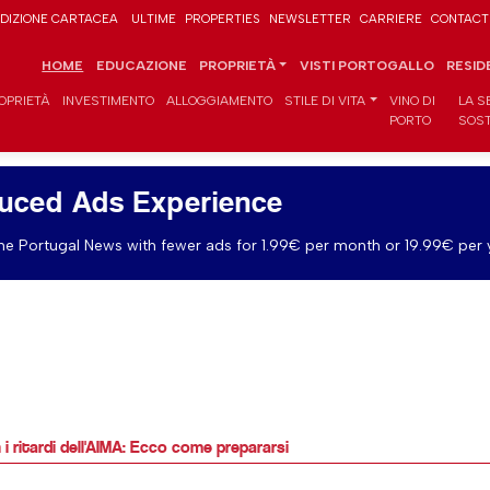
DIZIONE CARTACEA
ULTIME
PROPERTIES
NEWSLETTER
CARRIERE
CONTACT
HOME
EDUCAZIONE
PROPRIETÀ
VISTI PORTOGALLO
RESID
OPRIETÀ
INVESTIMENTO
ALLOGGIAMENTO
STILE DI VITA
VINO DI
LA S
PORTO
SOST
uced Ads Experience
e Portugal News with fewer ads for 1.99€ per month or 19.99€ per 
 i ritardi dell'AIMA: Ecco come prepararsi