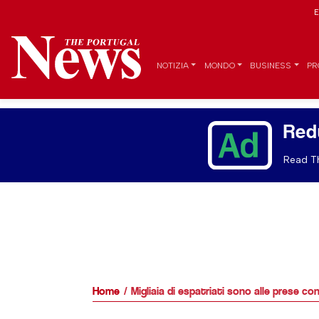
E
NOTIZIA
MONDO
BUSINESS
PR
Red
Read Th
Home
Migliaia di espatriati sono alle prese con