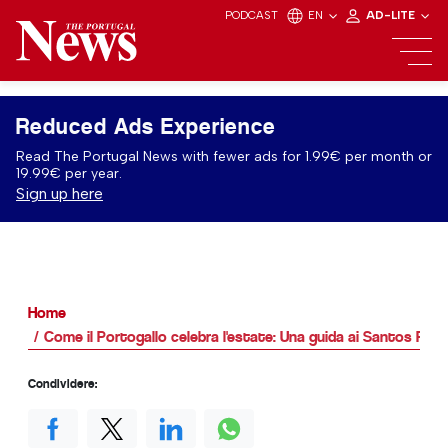
PODCAST
EN
AD-LITE
Reduced Ads Experience
Read The Portugal News with fewer ads for 1.99€ per month or
19.99€ per year.
Sign up here
Home
Come il Portogallo celebra l'estate: Una guida ai Santos Pop
Condividere: