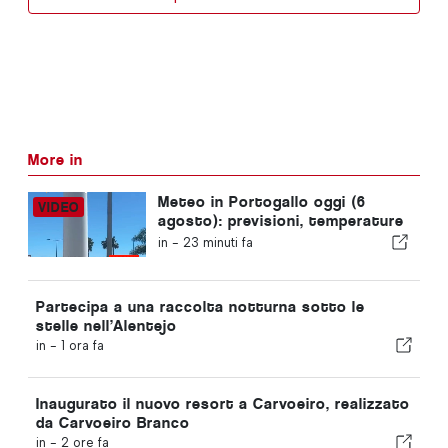
More in
Meteo in Portogallo oggi (6
agosto): previsioni, temperature
e cosa aspettarsi
in -
23 minuti fa
Partecipa a una raccolta notturna sotto le
stelle nell’Alentejo
in -
1 ora fa
Inaugurato il nuovo resort a Carvoeiro, realizzato
da Carvoeiro Branco
in -
2 ore fa