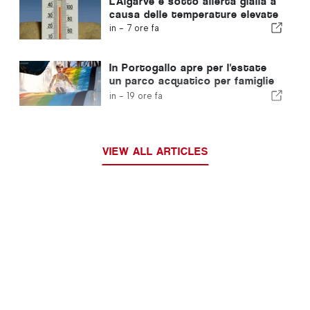
L'Algarve è sotto allerta gialla a
causa delle temperature elevate
in -
7 ore fa
In Portogallo apre per l'estate
un parco acquatico per famiglie
con biglietti a 2 euro
in -
19 ore fa
VIEW ALL ARTICLES