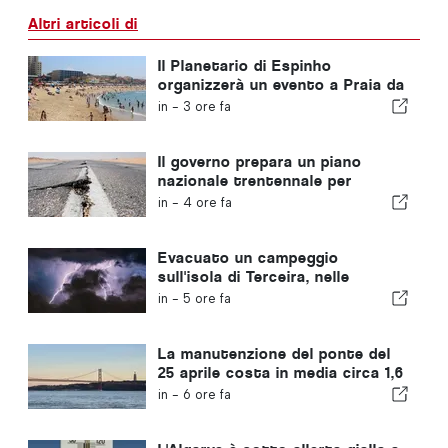
Altri articoli di
Il Planetario di Espinho
organizzerà un evento a Praia da
Baía in occasione dell'eclissi
in -
3 ore fa
solare in Portogallo
Il governo prepara un piano
nazionale trentennale per
rafforzare la resilienza del
in -
4 ore fa
Portogallo di fronte a forti
terremoti
Evacuato un campeggio
sull'isola di Terceira, nelle
Azzorre, a causa di una
in -
5 ore fa
tempesta
La manutenzione del ponte del
25 aprile costa in media circa 1,6
milioni di euro all'anno
in -
6 ore fa