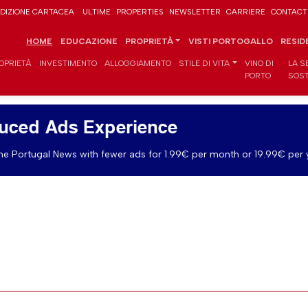
DIZIONE CARTACEA
ULTIME
PROPERTIES
NEWSLETTER
CARRIERE
CONTACT
HOME
EDUCAZIONE
PROPRIETÀ
VISTI PORTOGALLO
RESID
OPRIETÀ
INVESTIMENTO
ALLOGGIAMENTO
STILE DI VITA
VINO DI
LA S
PORTO
SOST
uced Ads Experience
e Portugal News with fewer ads for 1.99€ per month or 19.99€ per 