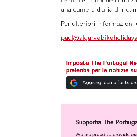
tenuta e in buone condizi
una camera d'aria di ric
Per ulteriori informazioni
paul@algarvebikeholiday
Imposta The Portugal N
preferita per le notizie 
Aggiungi come fonte pre
Supporta The Portug
We are proud to provide ou