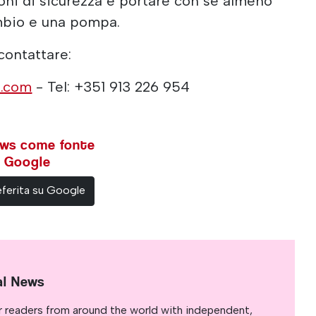
oni di sicurezza e portare con sé almeno
ambio e una pompa.
 contattare:
s.com
- Tel: +351 913 226 954
ews come fonte
su Google
ferita su Google
al News
r readers from around the world with independent,