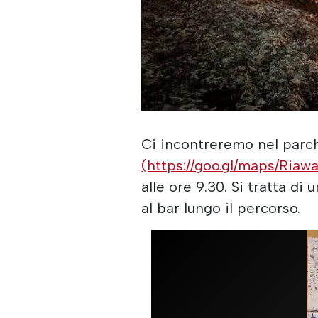
Ci incontreremo nel parch
(https://goo.gl/maps/Ria
alle ore 9.30. Si tratta d
al bar lungo il percorso.