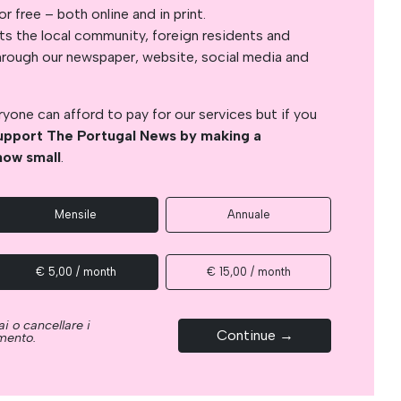
 free – both online and in print.
s the local community, foreign residents and
s through our newspaper, website, social media and
yone can afford to pay for our services but if you
upport The Portugal News by making a
how small
.
Mensile
Annuale
€ 5,00 / month
€ 15,00 / month
i o cancellare i
Continue →
omento.