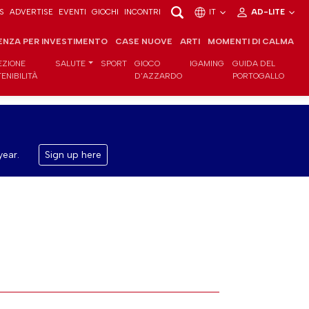
S
ADVERTISE
EVENTI
GIOCHI
INCONTRI
IT
AD-LITE
ENZA PER INVESTIMENTO
CASE NUOVE
ARTI
MOMENTI DI CALMA
EZIONE
SALUTE
SPORT
GIOCO
IGAMING
GUIDA DEL
ENIBILITÀ
D'AZZARDO
PORTOGALLO
year.
Sign up here