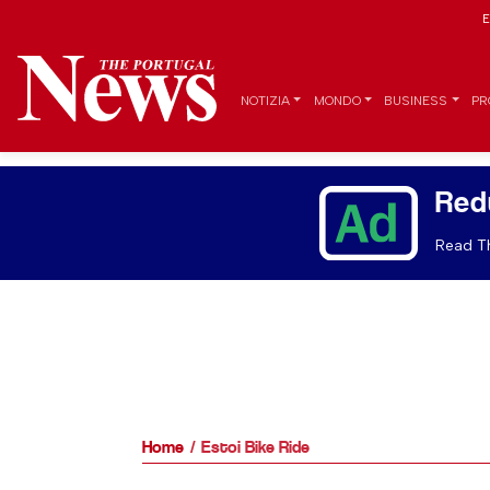
E
NOTIZIA
MONDO
BUSINESS
PR
Red
Read Th
Home
Estoi Bike Ride