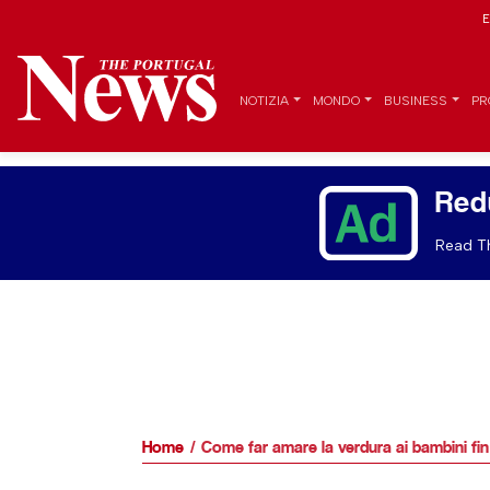
E
NOTIZIA
MONDO
BUSINESS
PR
Red
Read Th
Home
Come far amare la verdura ai bambini fin