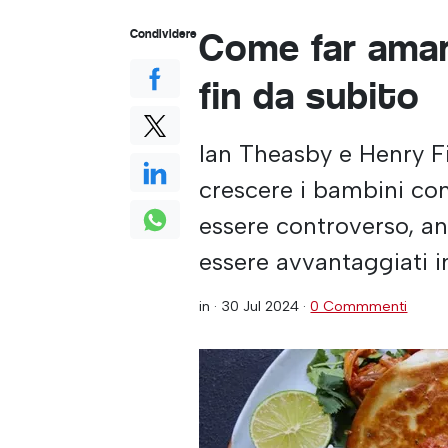
Come far amare
Condividere
fin da subito
Ian Theasby e Henry F
crescere i bambini co
essere controverso, an
essere avvantaggiati in
in ·
30 Jul 2024
·
0 Commmenti