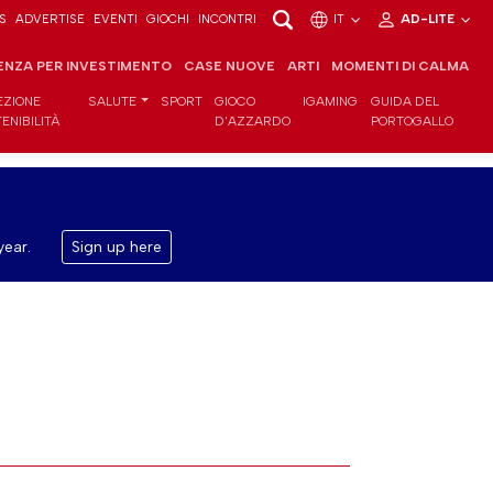
S
ADVERTISE
EVENTI
GIOCHI
INCONTRI
IT
AD-LITE
ENZA PER INVESTIMENTO
CASE NUOVE
ARTI
MOMENTI DI CALMA
EZIONE
SALUTE
SPORT
GIOCO
IGAMING
GUIDA DEL
ENIBILITÀ
D'AZZARDO
PORTOGALLO
year.
Sign up here