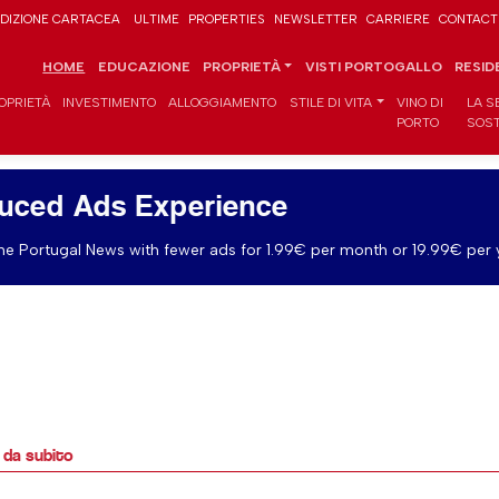
DIZIONE CARTACEA
ULTIME
PROPERTIES
NEWSLETTER
CARRIERE
CONTACT
HOME
EDUCAZIONE
PROPRIETÀ
VISTI PORTOGALLO
RESID
OPRIETÀ
INVESTIMENTO
ALLOGGIAMENTO
STILE DI VITA
VINO DI
LA S
PORTO
SOST
uced Ads Experience
e Portugal News with fewer ads for 1.99€ per month or 19.99€ per 
 da subito