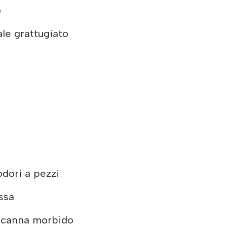
o
le grattugiato
odori a pezzi
issa
i canna morbido