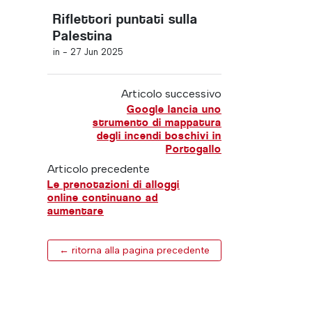
Riflettori puntati sulla
Palestina
in -
27 Jun 2025
Articolo successivo
Google lancia uno
strumento di mappatura
degli incendi boschivi in
Portogallo
Articolo precedente
Le prenotazioni di alloggi
online continuano ad
aumentare
← ritorna alla pagina precedente