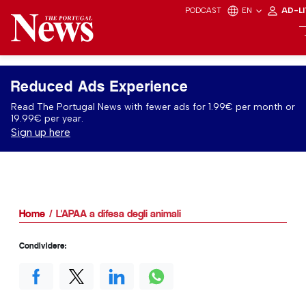
PODCAST
EN
AD-L
Reduced Ads Experience
Read The Portugal News with fewer ads for 1.99€ per month or
19.99€ per year.
Sign up here
Home
L'APAA a difesa degli animali
Condividere: