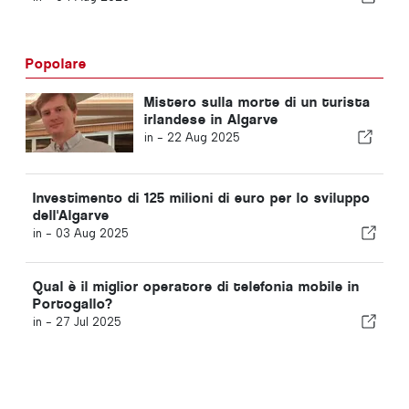
Popolare
Mistero sulla morte di un turista
irlandese in Algarve
in -
22 Aug 2025
Investimento di 125 milioni di euro per lo sviluppo
dell'Algarve
in -
03 Aug 2025
Qual è il miglior operatore di telefonia mobile in
Portogallo?
in -
27 Jul 2025