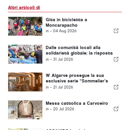
Altri articoli di
Gita in bicicletta a
Moncarapacho
in -
04 Aug 2026
Dalle comunità locali alla
solidarietà globale: la risposta
collettiva dopo i terremoti in
in -
31 Jul 2026
Venezuela
W Algarve prosegue la sua
esclusiva serie “Sommelier’s
Table” con Buçaco
in -
21 Jul 2026
Messa cattolica a Carvoeiro
in -
20 Jul 2026