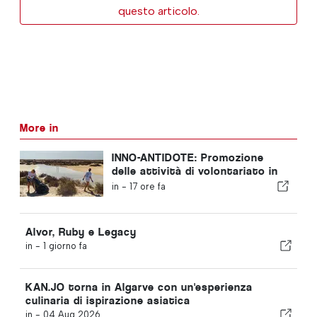
questo articolo.
More in
INNO-ANTIDOTE: Promozione
delle attività di volontariato in
Portogallo
in -
17 ore fa
Alvor, Ruby e Legacy
in -
1 giorno fa
KAN.JO torna in Algarve con un'esperienza
culinaria di ispirazione asiatica
in -
04 Aug 2026