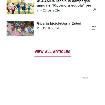
ACCAKIDS lancia la campagna
annuale “Ritorno a scuola” per
garantire a ogni bambino un
in -
20 Jul 2026
inizio equo
Gita in bicicletta a Estoi
in -
15 Jul 2026
VIEW ALL ARTICLES