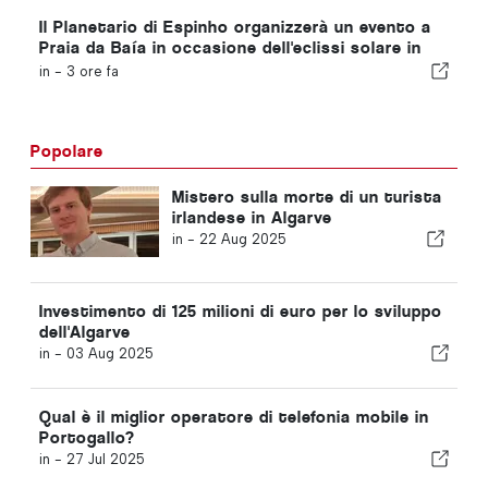
Il Planetario di Espinho organizzerà un evento a
Praia da Baía in occasione dell'eclissi solare in
Portogallo
in -
3 ore fa
Popolare
Mistero sulla morte di un turista
irlandese in Algarve
in -
22 Aug 2025
Investimento di 125 milioni di euro per lo sviluppo
dell'Algarve
in -
03 Aug 2025
Qual è il miglior operatore di telefonia mobile in
Portogallo?
in -
27 Jul 2025