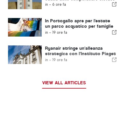
in -
6 ore fa
In Portogallo apre per l'estate
un parco acquatico per famiglie
con biglietti a 2 euro
in -
19 ore fa
Ryanair stringe un'alleanza
strategica con l'Instituto Piaget
di Viseu per la formazione nel
in -
19 ore fa
settore dell'aviazione in
Portogallo
VIEW ALL ARTICLES