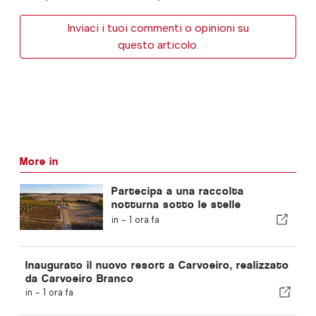
Inviaci i tuoi commenti o opinioni su
questo articolo.
More in
Partecipa a una raccolta
notturna sotto le stelle
nell’Alentejo
in -
1 ora fa
Inaugurato il nuovo resort a Carvoeiro, realizzato
da Carvoeiro Branco
in -
1 ora fa