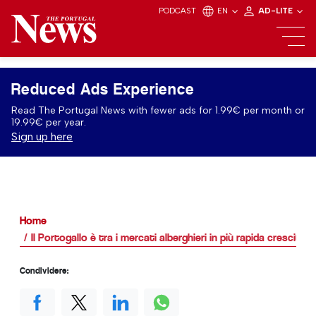
PODCAST
EN
AD-LITE
Reduced Ads Experience
Read The Portugal News with fewer ads for 1.99€ per month or
19.99€ per year.
Sign up here
Home
Il Portogallo è tra i mercati alberghieri in più rapida crescita d
Condividere: