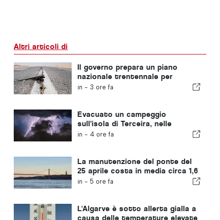
Altri articoli di
Il governo prepara un piano
nazionale trentennale per
rafforzare la resilienza del
in -
3 ore fa
Portogallo di fronte a forti
terremoti
Evacuato un campeggio
sull'isola di Terceira, nelle
Azzorre, a causa di una
in -
4 ore fa
tempesta
La manutenzione del ponte del
25 aprile costa in media circa 1,6
milioni di euro all'anno
in -
5 ore fa
L'Algarve è sotto allerta gialla a
causa delle temperature elevate