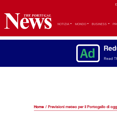
E
NOTIZIA
MONDO
BUSINESS
PR
Red
Read Th
Home
Previsioni meteo per il Portogallo di ogg