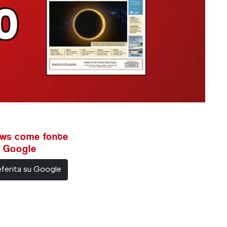
ews come fonte
su Google
ferita su Google