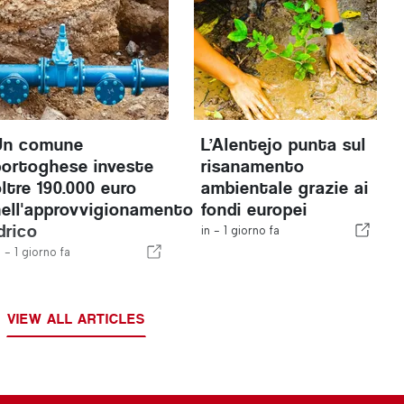
Un comune
L’Alentejo punta sul
portoghese investe
risanamento
oltre 190.000 euro
ambientale grazie ai
nell'approvvigionamento
fondi europei
drico
in -
1 giorno fa
n -
1 giorno fa
VIEW ALL ARTICLES