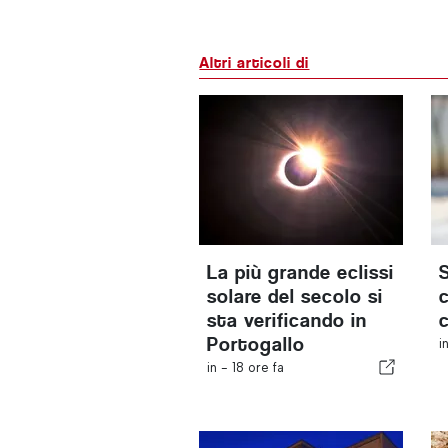
Altri articoli di
La più grande eclissi
solare del secolo si
c
sta verificando in
Portogallo
i
in -
18 ore fa