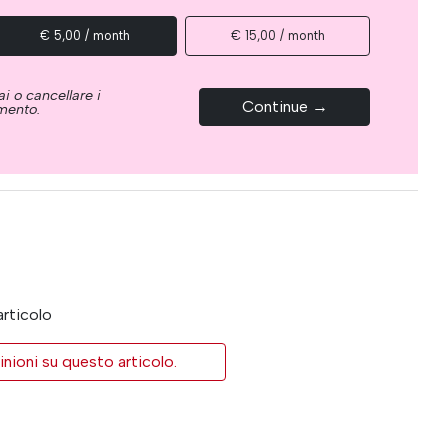
€ 5,00 / month
€ 15,00 / month
i o cancellare i
Continue →
omento.
articolo
inioni su questo articolo.