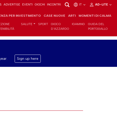
S
ADVERTISE
EVENTI
GIOCHI
INCONTRI
IT
AD-LITE
ENZA PER INVESTIMENTO
CASE NUOVE
ARTI
MOMENTI DI CALMA
EZIONE
SALUTE
SPORT
GIOCO
IGAMING
GUIDA DEL
ENIBILITÀ
D'AZZARDO
PORTOGALLO
year.
Sign up here