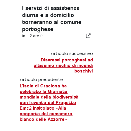
I servizi di assistenza
diurna e a domicilio
torneranno al comune
portoghese
in -
2 ore fa
Articolo successivo
Distretti portoghesi ad
altissimo rischio di incendi
boschivi
Articolo precedente
L'isola di Graciosa ha
celebrato la Giornata
mondiale della biodiversità
con l'evento del Progetto
Emc2 intitolato «Alla
scoperta del camemoro
bianco delle Azzorre»