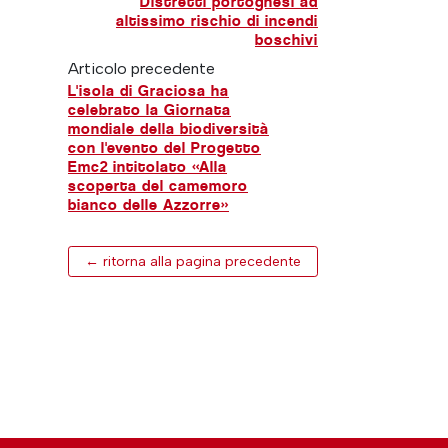
Distretti portoghesi ad
altissimo rischio di incendi
boschivi
Articolo precedente
L'isola di Graciosa ha
celebrato la Giornata
mondiale della biodiversità
con l'evento del Progetto
Emc2 intitolato «Alla
scoperta del camemoro
bianco delle Azzorre»
← ritorna alla pagina precedente