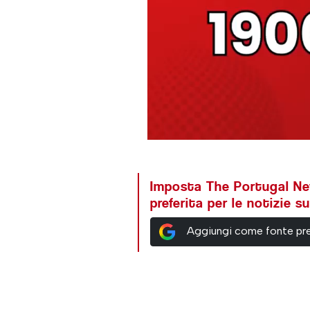
Imposta The Portugal N
preferita per le notizie 
Aggiungi come fonte pre