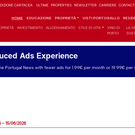
DIZIONE CARTACEA
ULTIME
PROPERTIES
NEWSLETTER
CARRIERE
CONTACT
HOME
EDUCAZIONE
PROPRIETÀ
VISTI PORTOGALLO
RESID
OPRIETÀ
INVESTIMENTO
ALLOGGIAMENTO
STILE DI VITA
VINO DI
LA S
PORTO
SOST
uced Ads Experience
e Portugal News with fewer ads for 1.99€ per month or 19.99€ per 
i – 15/06/2026