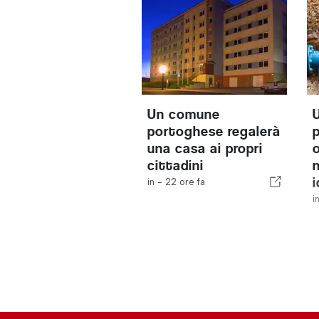
Un comune
portoghese regalerà
una casa ai propri
cittadini
i
in -
22 ore fa
i