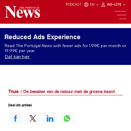
PODCAST
EN
AD-LITE
Reduced Ads Experience
Read The Portugal News with fewer ads for 1.99€ per month or
19.99€ per year.
Dat kan hier.
Thuis
De bewaker van de natuur met de groene baard
Deel dit artikel: