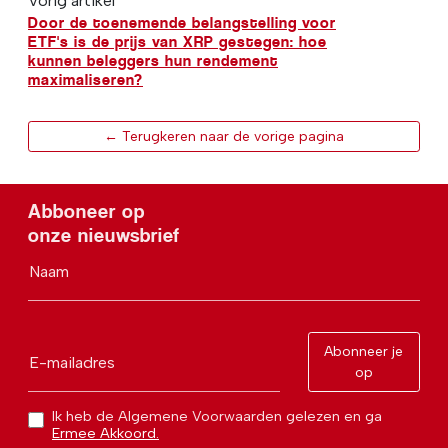
Vorig artikel
Door de toenemende belangstelling voor
ETF's is de prijs van XRP gestegen: hoe
kunnen beleggers hun rendement
maximaliseren?
← Terugkeren naar de vorige pagina
Abboneer op
onze nieuwsbrief
Naam
Abonneer je
E-mailadres
op
Ik heb de Algemene Voorwaarden gelezen en ga
Ermee Akkoord.