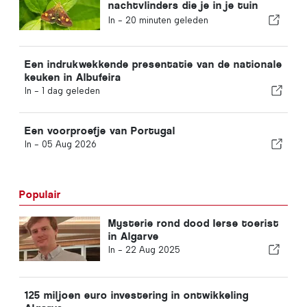
nachtvlinders die je in je tuin
kunt spotten
In -
20 minuten geleden
Een indrukwekkende presentatie van de nationale
keuken in Albufeira
In -
1 dag geleden
Een voorproefje van Portugal
In -
05 Aug 2026
Populair
Mysterie rond dood Ierse toerist
in Algarve
In -
22 Aug 2025
125 miljoen euro investering in ontwikkeling