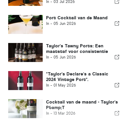
waard is om op te proosten
In -
03 Jul 2026
Port Cocktail van de Maand
In -
05 Jun 2026
Taylor's Tawny Ports: Een
maatstaf voor consistentie
In -
05 Jun 2026
"Taylor's Declare's a Classic
2024 Vintage Port".
In -
01 May 2026
Cocktail van de maand - Taylor's
P&amp;T
In -
13 Mar 2026