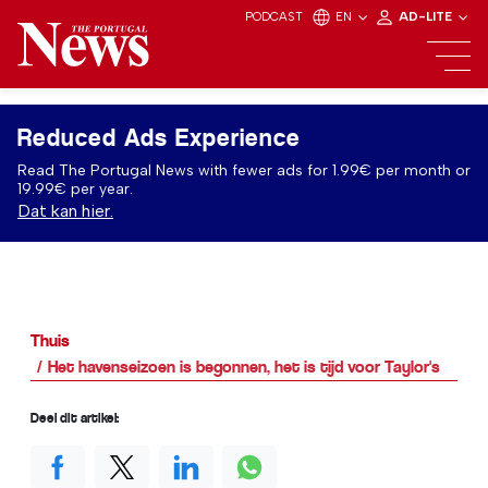
PODCAST
EN
AD-LITE
Reduced Ads Experience
Read The Portugal News with fewer ads for 1.99€ per month or
19.99€ per year.
Dat kan hier.
Thuis
Het havenseizoen is begonnen, het is tijd voor Taylor's
Deel dit artikel: