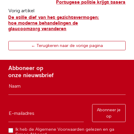
Portugese politie krijgt tasers
Vorig artikel
De stille dief van het gezichtsvermogen:
hoe moderne behandelingen de
glaucoomzorg veranderen
← Terugkeren naar de vorige pagina
Abboneer op
onze nieuwsbrief
Naam
Abonneer je
E-mailadres
op
Ik heb de Algemene Voorwaarden gelezen en ga