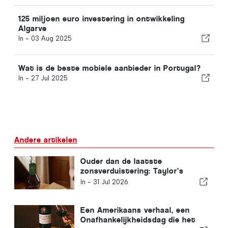
125 miljoen euro investering in ontwikkeling
Algarve
In -
03 Aug 2025
Wat is de beste mobiele aanbieder in Portugal?
In -
27 Jul 2025
Andere artikelen
Ouder dan de laatste
zonsverduistering: Taylor’s
onthult VVOP White Port
In -
31 Jul 2026
Een Amerikaans verhaal, een
Onafhankelijkheidsdag die het