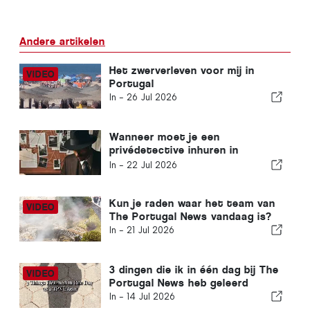
Andere artikelen
Het zwerverleven voor mij in
Portugal
In -
26 Jul 2026
Wanneer moet je een
privédetective inhuren in
Portugal? Vijf situaties waarin
In -
22 Jul 2026
betrouwbare informatie het
verschil kan maken
Kun je raden waar het team van
The Portugal News vandaag is?
In -
21 Jul 2026
3 dingen die ik in één dag bij The
Portugal News heb geleerd
In -
14 Jul 2026