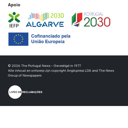
Apoio
© 2026 The Portugal News - Gevestigd in 1977
Alle inhoud en ontwerp zijn copyright Anglopress LDA and The News
Group of Newspapers