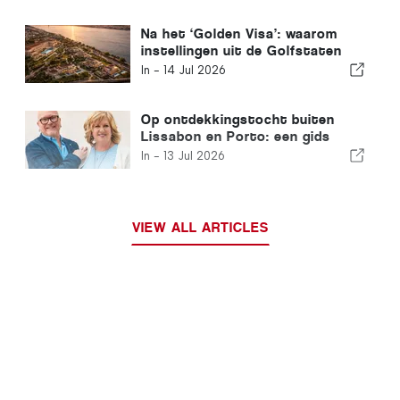
Na het ‘Golden Visa’: waarom
instellingen uit de Golfstaten
nog steeds in Portugal
In -
14 Jul 2026
investeren
Op ontdekkingstocht buiten
Lissabon en Porto: een gids
voor het noorden van Portugal
In -
13 Jul 2026
en de Zilverkust
VIEW ALL ARTICLES