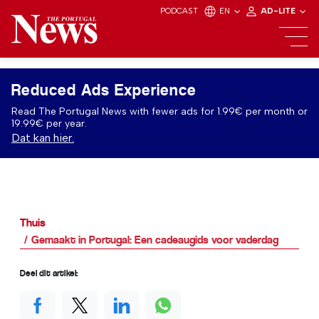
PODCAST
EN
AD-LITE
Reduced Ads Experience
Read The Portugal News with fewer ads for 1.99€ per month or
19.99€ per year.
Dat kan hier.
Thuis
Gemaakt in Portugal: Een cadeaugids voor vaderdag
Deel dit artikel: