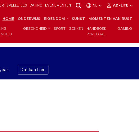
ER
SPELLETJES
DATING
EVENEMENTEN
NL
AD-LITE
HOME
ONDERWIJS
EIGENDOM
KUNST
MOMENTEN VAN RUST
LING
GEZONDHEID
SPORT
GOKKEN
HANDBOEK
IGAMING
MHEID
PORTUGAL
year.
Dat kan hier.