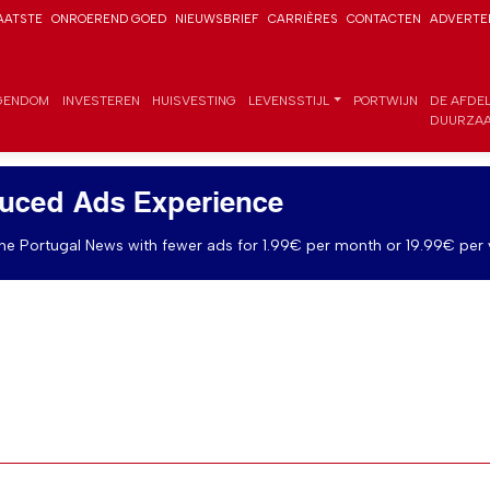
AATSTE
ONROEREND GOED
NIEUWSBRIEF
CARRIÈRES
CONTACTEN
ADVERTE
GENDOM
INVESTEREN
HUISVESTING
LEVENSSTIJL
PORTWIJN
DE AFDE
DUURZAA
uced Ads Experience
e Portugal News with fewer ads for 1.99€ per month or 19.99€ per 