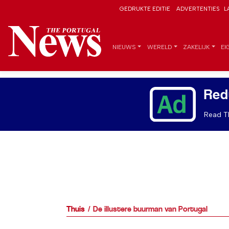
GEDRUKTE EDITIE
ADVERTENTIES
L
NIEUWS
WERELD
ZAKELIJK
EI
Red
Read Th
Thuis
De illustere buurman van Portugal