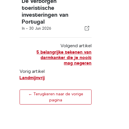
De verborgen
toeristische
investeringen van
Portugal
In -
30 Jun 2026
Volgend artikel
5 belangrijke tekenen van
darmkanker die je nooit
mag negeren
Vorig artikel
Landmijnvrij
← Terugkeren naar de vorige
pagina