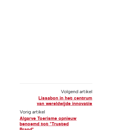
Volgend artikel
Lissabon in het centrum
van wereldwijde innovatie
Vorig artikel
Algarve Toerisme opnieuw
benoemd tot "Trusted
Brand"