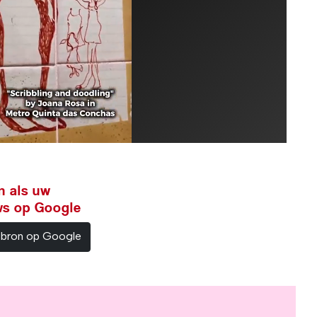
n als uw
ws op Google
sbron op Google