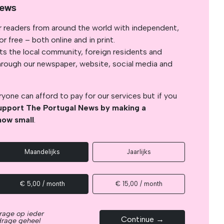
News
r readers from around the world with independent,
 free – both online and in print.
s the local community, foreign residents and
s through our newspaper, website, social media and
yone can afford to pay for our services but if you
upport The Portugal News by making a
how small
.
Maandelijks
Jaarlijks
€ 5,00 / month
€ 15,00 / month
rage op ieder
Continue →
drage geheel