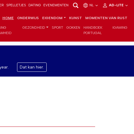
ER
SPELLETJES
DATING
EVENEMENTEN
NL
AD-LITE
HOME
ONDERWIJS
EIGENDOM
KUNST
MOMENTEN VAN RUST
LING
GEZONDHEID
SPORT
GOKKEN
HANDBOEK
IGAMING
MHEID
PORTUGAL
year.
Dat kan hier.