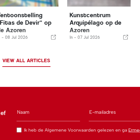
Tentoonstelling
Kunstcentrum
„Fitas de Devir“ op
Arquipélago op de
de Azoren
Azoren
n -
08 Jul 2026
In -
07 Jul 2026
VIEW ALL ARTICLES
Naam
E-mailadres
ief
Ik heb de Algemene Voorwaarden gelezen en ga
Erme