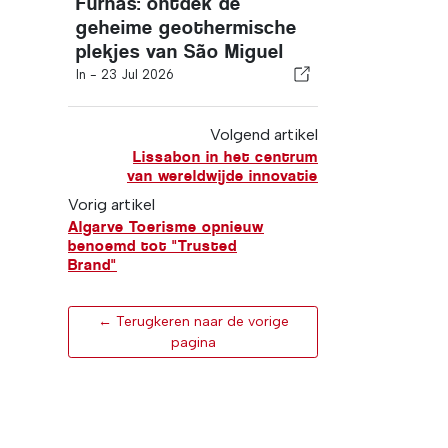
Furnas: ontdek de
geheime geothermische
plekjes van São Miguel
In -
23 Jul 2026
Volgend artikel
Lissabon in het centrum
van wereldwijde innovatie
Vorig artikel
Algarve Toerisme opnieuw
benoemd tot "Trusted
Brand"
← Terugkeren naar de vorige
pagina