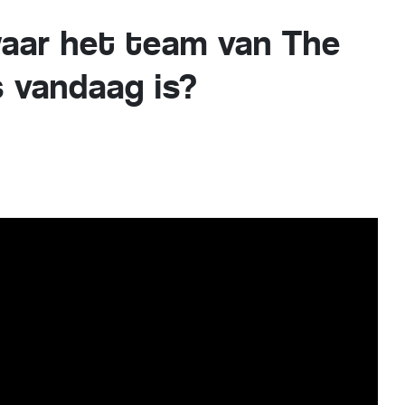
 waar het team van The
 vandaag is?