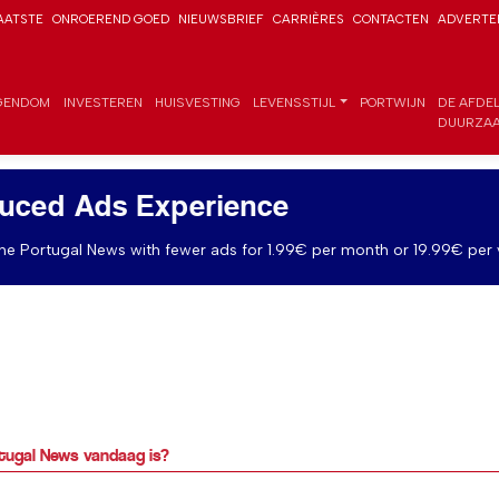
AATSTE
ONROEREND GOED
NIEUWSBRIEF
CARRIÈRES
CONTACTEN
ADVERTE
GENDOM
INVESTEREN
HUISVESTING
LEVENSSTIJL
PORTWIJN
DE AFDE
DUURZAA
uced Ads Experience
e Portugal News with fewer ads for 1.99€ per month or 19.99€ per 
rtugal News vandaag is?