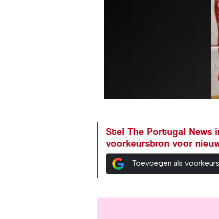
Stel The Portugal News i
voorkeursbron voor nieu
Toevoegen als voorkeur