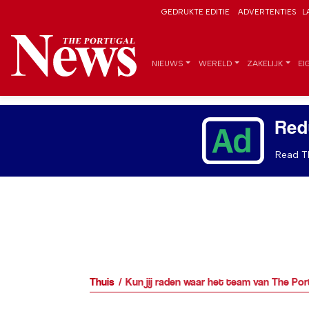
GEDRUKTE EDITIE
ADVERTENTIES
L
NIEUWS
WERELD
ZAKELIJK
EI
Red
Read Th
Thuis
Kun jij raden waar het team van The Po