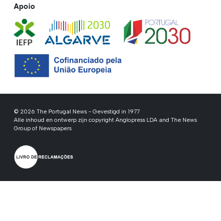
Apoio
© 2026 The Portugal News - Gevestigd in 1977
Alle inhoud en ontwerp zijn copyright Anglopress LDA and The News
Group of Newspapers