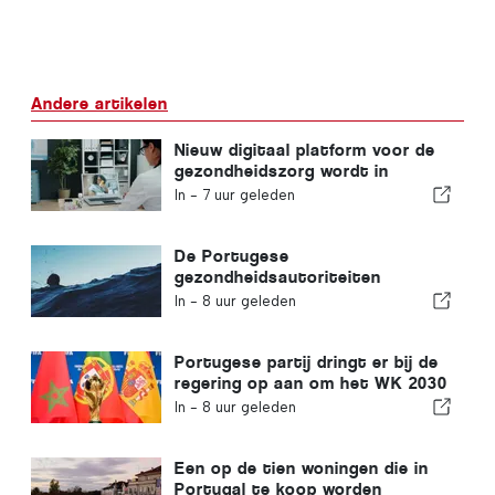
Andere artikelen
Nieuw digitaal platform voor de
gezondheidszorg wordt in
Portugal gelanceerd
In -
7 uur geleden
De Portugese
gezondheidsautoriteiten
waarschuwen voor de gevaren
In -
8 uur geleden
van verdrinking
Portugese partij dringt er bij de
regering op aan om het WK 2030
in Marokko te heroverwegen
In -
8 uur geleden
vanwege de crisis rond Ceuta
Een op de tien woningen die in
Portugal te koop worden