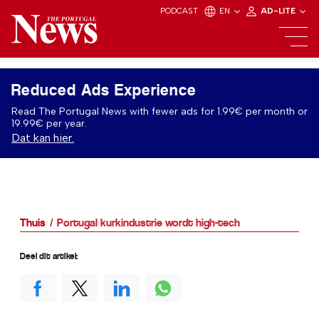
PODCAST
EN
AD-LITE
Reduced Ads Experience
Read The Portugal News with fewer ads for 1.99€ per month or
19.99€ per year.
Dat kan hier.
Thuis
Portugal kurkindustrie wordt high-tech
Deel dit artikel: