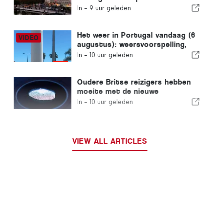
aangeboden, wordt binnen een
In -
9 uur geleden
week verkocht
Het weer in Portugal vandaag (6
augustus): weersvoorspelling,
temperaturen en wat je kunt
In -
10 uur geleden
verwachten
Oudere Britse reizigers hebben
moeite met de nieuwe
vingerafdrukcontroles van de
In -
10 uur geleden
Europese Unie
VIEW ALL ARTICLES