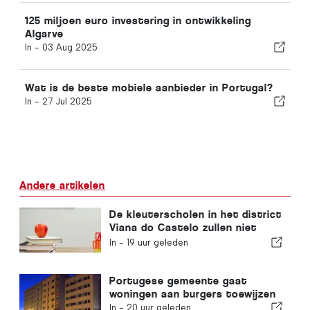
125 miljoen euro investering in ontwikkeling
Algarve
In -
03 Aug 2025
Wat is de beste mobiele aanbieder in Portugal?
In -
27 Jul 2025
Andere artikelen
De kleuterscholen in het district
Viana do Castelo zullen niet
sluiten
In -
19 uur geleden
Portugese gemeente gaat
woningen aan burgers toewijzen
In -
20 uur geleden