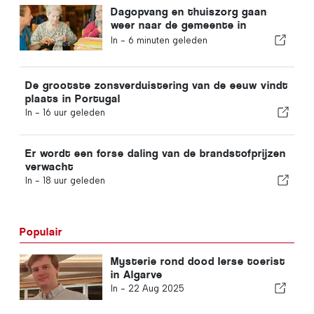
Dagopvang en thuiszorg gaan
weer naar de gemeente in
Portugal
In -
6 minuten geleden
De grootste zonsverduistering van de eeuw vindt
plaats in Portugal
In -
16 uur geleden
Er wordt een forse daling van de brandstofprijzen
verwacht
In -
18 uur geleden
Populair
Mysterie rond dood Ierse toerist
in Algarve
In -
22 Aug 2025