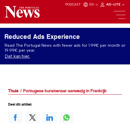
PODCAST
EN
AD-LITE
Reduced Ads Experience
Read The Portugal News with fewer ads for 1.99€ per month or
19.99€ per year.
Dat kan hier.
Thuis
Portugese kunstenaar aanwezig in Frankrijk
Deel dit artikel: