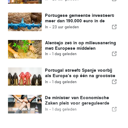
Portugese gemeente investeert
meer dan 190.000 euro in de
watervoorziening
In -
23 uur geleden
Alentejo zet in op milieusanering
met Europese middelen
In -
1 dag geleden
Portugal streeft Spanje voorbij
als Europa’s op één na grootste
schoenenproducent
In -
1 dag geleden
De minister van Economische
Zaken pleit voor gereguleerde
integratie en garandeert een
In -
1 dag geleden
versneld traject voor
immigranten