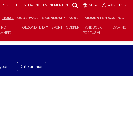
ER
SPELLETJES
DATING
EVENEMENTEN
NL
AD-LITE
HOME
ONDERWIJS
EIGENDOM
KUNST
MOMENTEN VAN RUST
LING
GEZONDHEID
SPORT
GOKKEN
HANDBOEK
IGAMING
MHEID
PORTUGAL
year.
Dat kan hier.