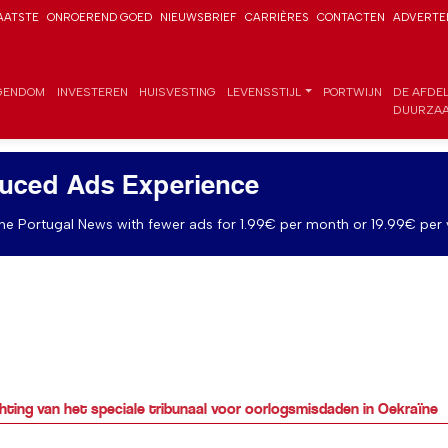
AATSTE
ONROEREND GOED
NIEUWSBRIEF
CARRIÈRES
CONTACTEN
ADVERTE
GENDOM
INVESTEREN
HUISVESTING
LEVENSSTIJL
PORTWIJN
DE AFDE
DUURZAA
uced Ads Experience
e Portugal News with fewer ads for 1.99€ per month or 19.99€ per 
hting van het speciale tribunaal voor oorlogsmisdaden in Oekraïne