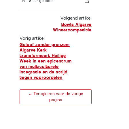
In -
8 uur geleden
Volgend artikel
Bowls Algarve
Wintercompetitie
Vorig artikel
Geloof zonder grenzen:
Algarve Kerk
transformeert Heilige
Week in een epicentrum
van multiculturele
integratie en de strijd
tegen vooroordelen
← Terugkeren naar de vorige
pagina