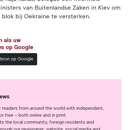
nisters van Buitenlandse Zaken in Kiev om
blok bij Oekraïne te versterken.
n als uw
ws op Google
sbron op Google
News
r readers from around the world with independent,
 free – both online and in print.
s the local community, foreign residents and
s through our newspaper, website, social media and