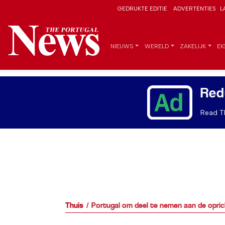
GEDRUKTE EDITIE
ADVERTENTIES
L
NIEUWS
WERELD
ZAKELIJK
EI
Red
Read Th
Thuis
Portugal om deel te nemen aan de opric