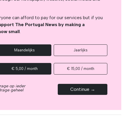
yone can afford to pay for our services but if you
upport The Portugal News by making a
how small
.
Maandelijks
Jaarlijks
€ 5,00 / month
€ 15,00 / month
rage op ieder
Continue →
drage geheel