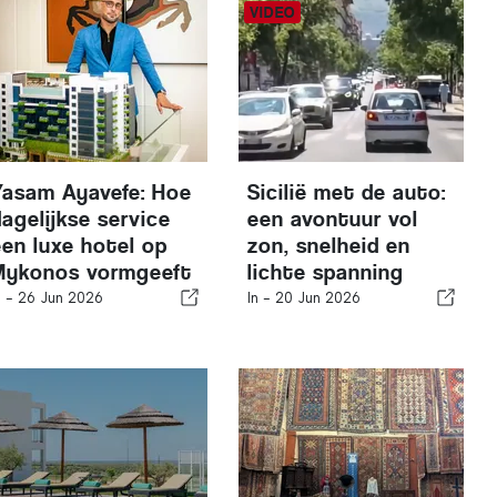
Yasam Ayavefe: Hoe
Sicilië met de auto:
dagelijkse service
een avontuur vol
een luxe hotel op
zon, snelheid en
Mykonos vormgeeft
lichte spanning
n -
26 Jun 2026
In -
20 Jun 2026