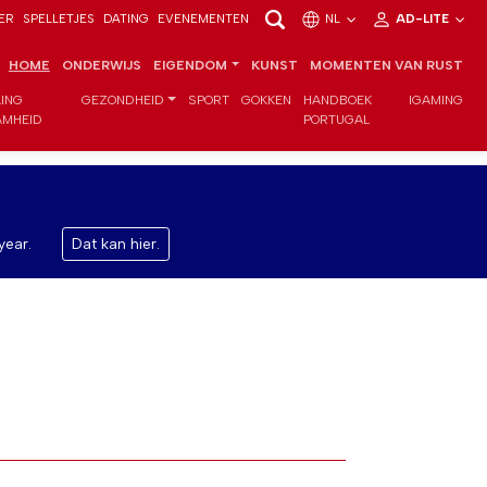
ER
SPELLETJES
DATING
EVENEMENTEN
NL
AD-LITE
HOME
ONDERWIJS
EIGENDOM
KUNST
MOMENTEN VAN RUST
LING
GEZONDHEID
SPORT
GOKKEN
HANDBOEK
IGAMING
MHEID
PORTUGAL
year.
Dat kan hier.