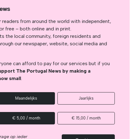
News
r readers from around the world with independent,
 free – both online and in print.
s the local community, foreign residents and
s through our newspaper, website, social media and
yone can afford to pay for our services but if you
upport The Portugal News by making a
how small
.
Maandelijks
Jaarlijks
€ 5,00 / month
€ 15,00 / month
rage op ieder