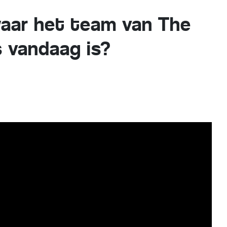
 waar het team van The
 vandaag is?