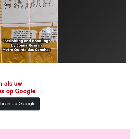
n als uw
ws op Google
sbron op Google