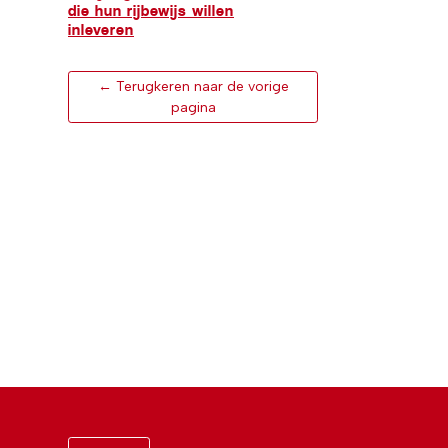
die hun rijbewijs willen
inleveren
← Terugkeren naar de vorige
pagina