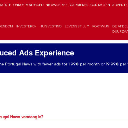
AATSTE
ONROEREND GOED
NIEUWSBRIEF
CARRIÈRES
CONTACTEN
ADVERTE
GENDOM
INVESTEREN
HUISVESTING
LEVENSSTIJL
PORTWIJN
DE AFDE
DUURZAA
uced Ads Experience
e Portugal News with fewer ads for 1.99€ per month or 19.99€ per 
rtugal News vandaag is?