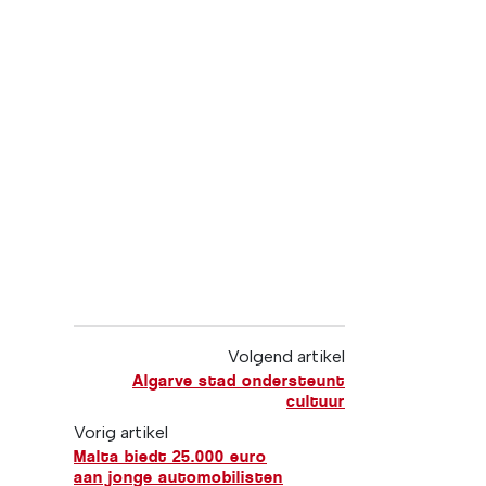
Volgend artikel
Algarve stad ondersteunt
cultuur
Vorig artikel
Malta biedt 25.000 euro
aan jonge automobilisten