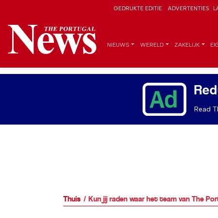
GEDRUKTE EDITIE
ADVERTENTIES
L
NIEUWS
WERELD
ZAKELIJK
EI
Red
Read Th
Thuis
Kun jij raden waar het team van The Po