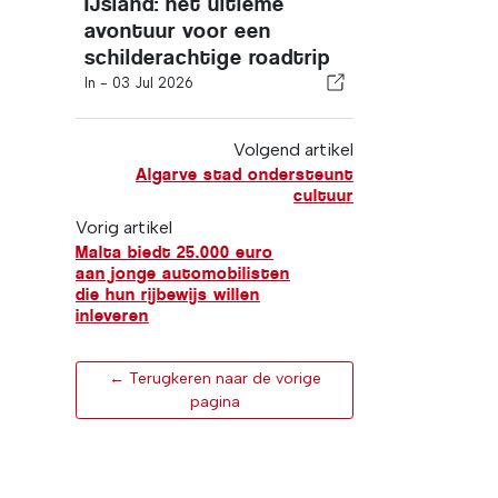
IJsland: het ultieme
avontuur voor een
schilderachtige roadtrip
In -
03 Jul 2026
Volgend artikel
Algarve stad ondersteunt
cultuur
Vorig artikel
Malta biedt 25.000 euro
aan jonge automobilisten
die hun rijbewijs willen
inleveren
← Terugkeren naar de vorige
pagina