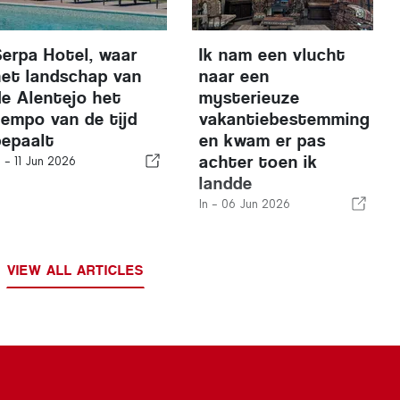
Serpa Hotel, waar
Ik nam een vlucht
het landschap van
naar een
de Alentejo het
mysterieuze
tempo van de tijd
vakantiebestemming
bepaalt
en kwam er pas
achter toen ik
n -
11 Jun 2026
landde
In -
06 Jun 2026
VIEW ALL ARTICLES