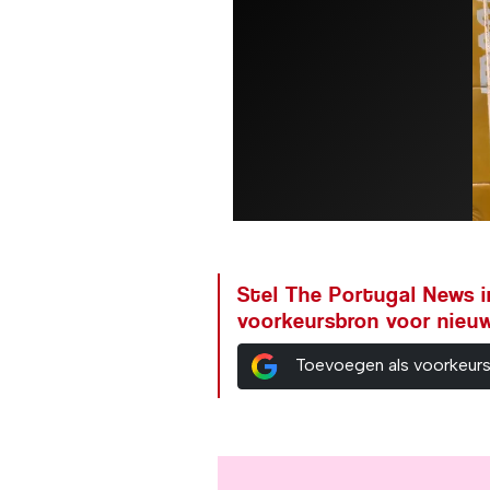
Stel The Portugal News i
voorkeursbron voor nieu
Toevoegen als voorkeur