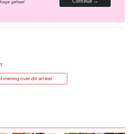
Continue →
drage geheel
rt
 mening over dit artikel.