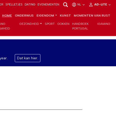
ER
SPELLETJES
DATING
EVENEMENTEN
NL
AD-LITE
HOME
ONDERWIJS
EIGENDOM
KUNST
MOMENTEN VAN RUST
LING
GEZONDHEID
SPORT
GOKKEN
HANDBOEK
IGAMING
MHEID
PORTUGAL
year.
Dat kan hier.