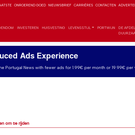
AATSTE
ONROEREND GOED
NIEUWSBRIEF
CARRIÈRES
CONTACTEN
ADVERTE
GENDOM
INVESTEREN
HUISVESTING
LEVENSSTIJL
PORTWIJN
DE AFDE
DUURZAA
uced Ads Experience
e Portugal News with fewer ads for 1.99€ per month or 19.99€ per 
en om te rijden