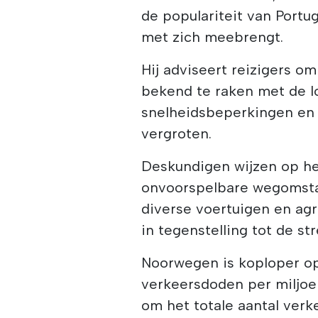
de populariteit van Port
met zich meebrengt.
Hij adviseert reizigers o
bekend te raken met de l
snelheidsbeperkingen en a
vergroten.
Deskundigen wijzen op h
onvoorspelbare wegomsta
diverse voertuigen en agre
in tegenstelling tot de s
Noorwegen is koploper op
verkeersdoden per miljoen
om het totale aantal verk