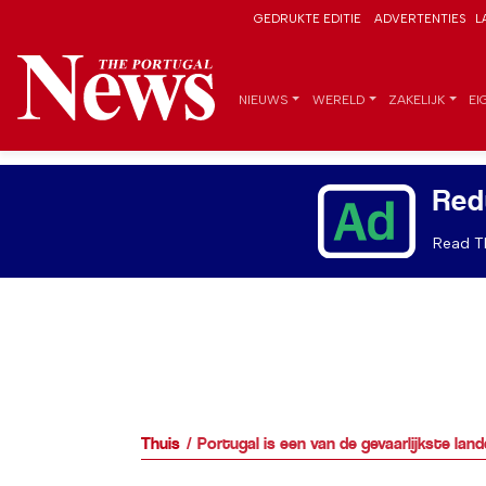
GEDRUKTE EDITIE
ADVERTENTIES
L
NIEUWS
WERELD
ZAKELIJK
EI
Red
Read Th
Thuis
Portugal is een van de gevaarlijkste land