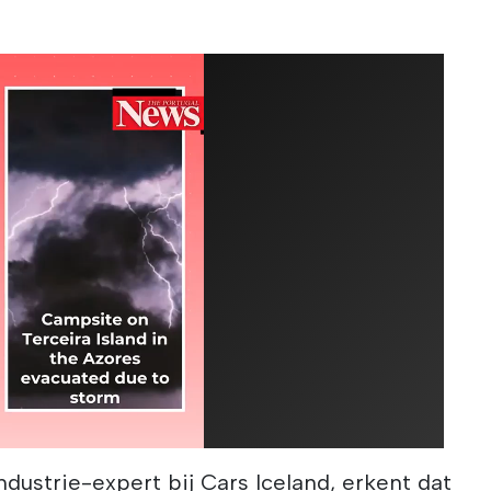
ndustrie-expert bij Cars Iceland, erkent dat