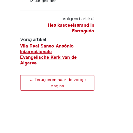
In -
13 uur geleden
Volgend artikel
Het kasteelstrand in
Ferragudo
Vorig artikel
Vila Real Santo António -
Internationale
Evangelische Kerk van de
Algarve
← Terugkeren naar de vorige
pagina