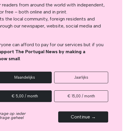
r readers from around the world with independent,
 free – both online and in print.
s the local community, foreign residents and
s through our newspaper, website, social media and
yone can afford to pay for our services but if you
upport The Portugal News by making a
how small
.
Maandelijks
Jaarlijks
€ 5,00 / month
€ 15,00 / month
rage op ieder
Continue →
drage geheel