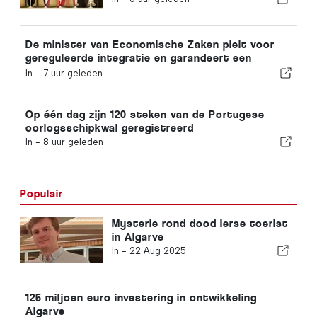
De minister van Economische Zaken pleit voor
gereguleerde integratie en garandeert een
versneld traject voor immigranten
In -
7 uur geleden
Op één dag zijn 120 steken van de Portugese
oorlogsschipkwal geregistreerd
In -
8 uur geleden
Populair
Mysterie rond dood Ierse toerist
in Algarve
In -
22 Aug 2025
125 miljoen euro investering in ontwikkeling
Algarve