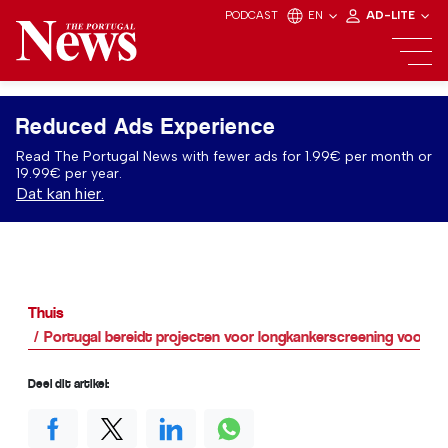
PODCAST
EN
AD-LITE
Reduced Ads Experience
Read The Portugal News with fewer ads for 1.99€ per month or
19.99€ per year.
Dat kan hier.
Thuis
Portugal bereidt projecten voor longkankerscreening voor
Deel dit artikel: