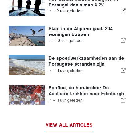
Portugal daalt met 4,2%
In -
9 uur geleden
Stad in de Algarve gaat 204
woningen bouwen
In -
10 uur geleden
De spoedwerkzaamheden aan de
Portugese stranden zijn
afgerond
In -
11 uur geleden
Benfica, de hartbreker: De
Adelaars trekken naar Edinburgh
met één voet al in de volgende
In -
11 uur geleden
ronde
VIEW ALL ARTICLES