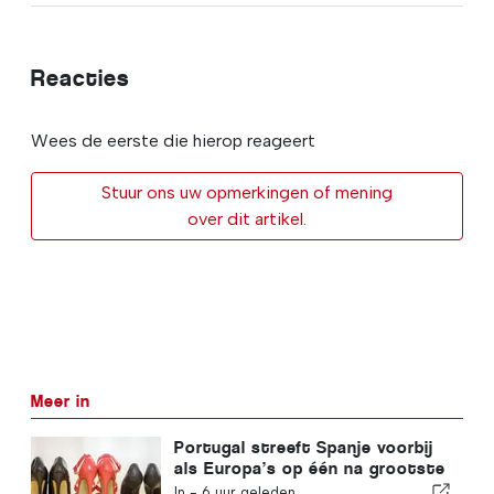
Reacties
Wees de eerste die hierop reageert
Stuur ons uw opmerkingen of mening
over dit artikel.
Meer in
Portugal streeft Spanje voorbij
als Europa’s op één na grootste
schoenenproducent
In -
6 uur geleden