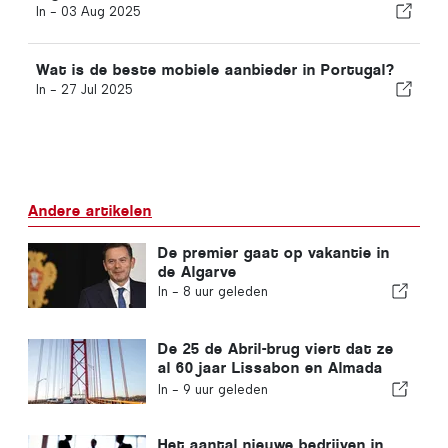
In -
03 Aug 2025
Wat is de beste mobiele aanbieder in Portugal?
In -
27 Jul 2025
Andere artikelen
De premier gaat op vakantie in
de Algarve
In -
8 uur geleden
De 25 de Abril-brug viert dat ze
al 60 jaar Lissabon en Almada
met elkaar verbindt
In -
9 uur geleden
Het aantal nieuwe bedrijven in