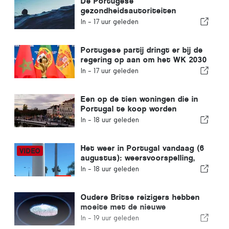
De Portugese
gezondheidsautoriteiten
waarschuwen voor de gevaren
In -
17 uur geleden
van verdrinking
Portugese partij dringt er bij de
regering op aan om het WK 2030
in Marokko te heroverwegen
In -
17 uur geleden
vanwege de crisis rond Ceuta
Een op de tien woningen die in
Portugal te koop worden
aangeboden, wordt binnen een
In -
18 uur geleden
week verkocht
Het weer in Portugal vandaag (6
augustus): weersvoorspelling,
temperaturen en wat je kunt
In -
18 uur geleden
verwachten
Oudere Britse reizigers hebben
moeite met de nieuwe
vingerafdrukcontroles van de
In -
19 uur geleden
Europese Unie