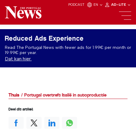
PODCAST
EN
AD-LITE
Reduced Ads Experience
Read The Portugal News with fewer ads for 1.99€ per month or
19.99€ per year.
Dat kan hier.
Thuis
Portugal overtreft Italië in autoproductie
Deel dit artikel: