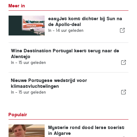
Meer in
easyJet komt dichter bij Sun na
de Apollo-deal
In -
14 uur geleden
Wine Destination Portugal keert terug naar de
Alentejo
In -
15 uur geleden
Nieuwe Portugese wedstrijd voor
klimaatvluchtelingen
In -
15 uur geleden
Populair
Mysterie rond dood Ierse toerist
in Algarve