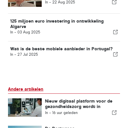
In -
22 Aug 2025
125 miljoen euro investering in ontwikkeling
Algarve
In -
03 Aug 2025
Wat is de beste mobiele aanbieder in Portugal?
In -
27 Jul 2025
Andere artikelen
Nieuw digitaal platform voor de
gezondheidszorg wordt in
Portugal gelanceerd
In -
16 uur geleden