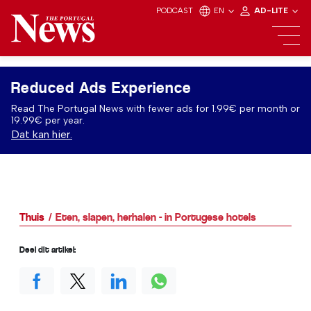
PODCAST
EN
AD-LITE
Reduced Ads Experience
Read The Portugal News with fewer ads for 1.99€ per month or
19.99€ per year.
Dat kan hier.
Thuis
Eten, slapen, herhalen - in Portugese hotels
Deel dit artikel: