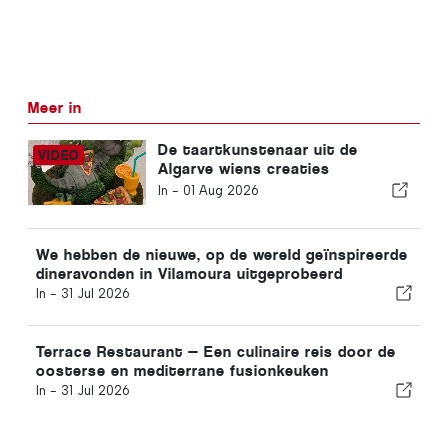
Meer in
De taartkunstenaar uit de
Algarve wiens creaties
internationale prijzen winnen
In -
01 Aug 2026
We hebben de nieuwe, op de wereld geïnspireerde
dineravonden in Vilamoura uitgeprobeerd
In -
31 Jul 2026
Terrace Restaurant — Een culinaire reis door de
oosterse en mediterrane fusionkeuken
In -
31 Jul 2026