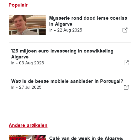
Populair
Mysterie rond dood Ierse toerist
in Algarve
In -
22 Aug 2025
125 miljoen euro investering in ontwikkeling
Algarve
In -
03 Aug 2025
Wat is de beste mobiele aanbieder in Portugal?
In -
27 Jul 2025
Andere artikelen
Café van de week in de Algarve: