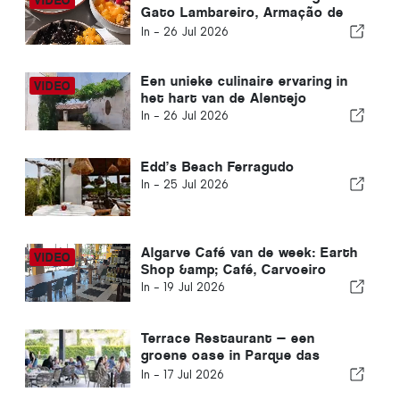
Gato Lambareiro, Armação de
Pêra
In -
26 Jul 2026
Een unieke culinaire ervaring in
het hart van de Alentejo
In -
26 Jul 2026
Edd’s Beach Ferragudo
In -
25 Jul 2026
Algarve Café van de week: Earth
Shop &amp; Café, Carvoeiro
In -
19 Jul 2026
Terrace Restaurant — een
groene oase in Parque das
Nações, Lissabon
In -
17 Jul 2026