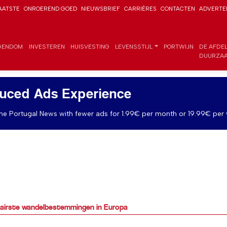
AATSTE
ONROEREND GOED
NIEUWSBRIEF
CARRIÈRES
CONTACTEN
ADVERTE
GENDOM
INVESTEREN
HUISVESTING
LEVENSSTIJL
PORTWIJN
DE AFDE
DUURZAA
uced Ads Experience
e Portugal News with fewer ads for 1.99€ per month or 19.99€ per 
lairste wandelbestemmingen in Europa