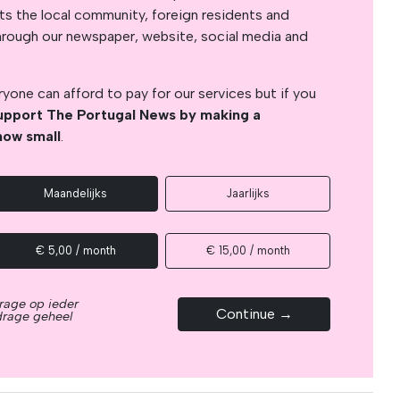
s the local community, foreign residents and
s through our newspaper, website, social media and
yone can afford to pay for our services but if you
upport The Portugal News by making a
how small
.
Maandelijks
Jaarlijks
€ 5,00 / month
€ 15,00 / month
rage op ieder
Continue →
drage geheel