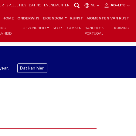
ER
SPELLETJES
DATING
EVENEMENTEN
NL
AD-LITE
HOME
ONDERWIJS
EIGENDOM
KUNST
MOMENTEN VAN RUST
LING
GEZONDHEID
SPORT
GOKKEN
HANDBOEK
IGAMING
MHEID
PORTUGAL
year.
Dat kan hier.