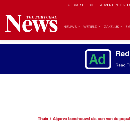
GEDRUKTE EDITIE
ADVERTENTIES
L
NIEUWS
WERELD
ZAKELIJK
EI
Red
Read Th
Thuis
Algarve beschouwd als een van de popu