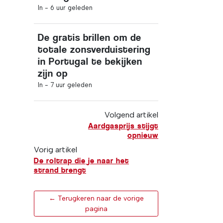
In -
6 uur geleden
De gratis brillen om de
totale zonsverduistering
in Portugal te bekijken
zijn op
In -
7 uur geleden
Volgend artikel
Aardgasprijs stijgt
opnieuw
Vorig artikel
De roltrap die je naar het
strand brengt
← Terugkeren naar de vorige
pagina