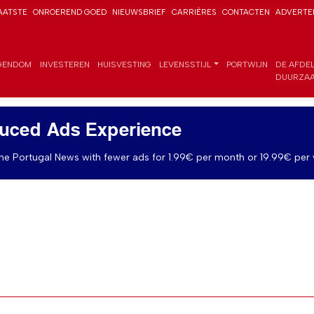
AATSTE
ONROEREND GOED
NIEUWSBRIEF
CARRIÈRES
CONTACTEN
ADVERTE
GENDOM
INVESTEREN
HUISVESTING
LEVENSSTIJL
PORTWIJN
DE AFDE
DUURZAA
uced Ads Experience
e Portugal News with fewer ads for 1.99€ per month or 19.99€ per 