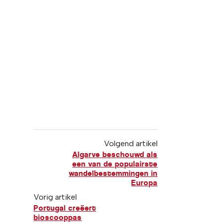
Volgend artikel
Algarve beschouwd als
een van de populairste
wandelbestemmingen in
Europa
Vorig artikel
Portugal creëert
bioscooppas