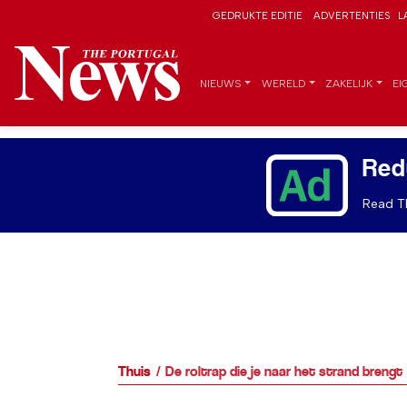
GEDRUKTE EDITIE
ADVERTENTIES
L
NIEUWS
WERELD
ZAKELIJK
EI
Red
Read Th
Thuis
De roltrap die je naar het strand brengt