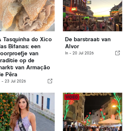
A Tasquinha do Xico
De barstraat van
das Bifanas: een
Alvor
voorproefje van
In -
20 Jul 2026
traditie op de
markt van Armação
de Pêra
n -
23 Jul 2026