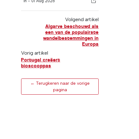
In -
01 Aug 2026
Volgend artikel
Algarve beschouwd als
een van de populairste
wandelbestemmingen in
Europa
Vorig artikel
Portugal creëert
bioscooppas
← Terugkeren naar de vorige
pagina