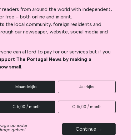
r readers from around the world with independent,
 free – both online and in print.
s the local community, foreign residents and
s through our newspaper, website, social media and
yone can afford to pay for our services but if you
upport The Portugal News by making a
how small
.
Maandelijks
Jaarlijks
€ 5,00 / month
€ 15,00 / month
rage op ieder
Continue →
drage geheel