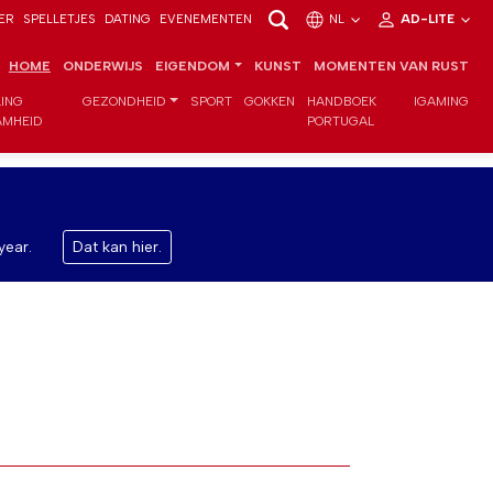
ER
SPELLETJES
DATING
EVENEMENTEN
NL
AD-LITE
HOME
ONDERWIJS
EIGENDOM
KUNST
MOMENTEN VAN RUST
LING
GEZONDHEID
SPORT
GOKKEN
HANDBOEK
IGAMING
MHEID
PORTUGAL
year.
Dat kan hier.