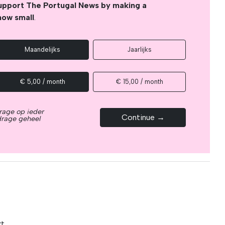
upport The Portugal News by making a
how small
.
Maandelijks
Jaarlijks
€ 5,00 / month
€ 15,00 / month
rage op ieder
Continue →
drage geheel
rt