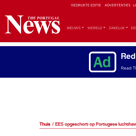
GEDRUKTE EDITIE
ADVERTENTIES
L
NIEUWS
WERELD
ZAKELIJK
EI
Red
Read Th
Thuis
EES opgeschort op Portugese luchthav