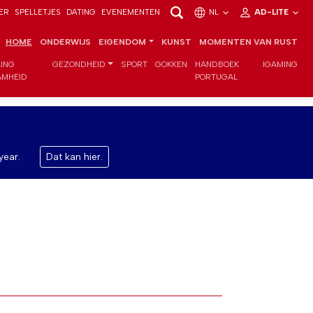
ER
SPELLETJES
DATING
EVENEMENTEN
NL
AD-LITE
HOME
ONDERWIJS
EIGENDOM
KUNST
MOMENTEN VAN RUST
LING
GEZONDHEID
SPORT
GOKKEN
HANDBOEK
IGAMING
MHEID
PORTUGAL
year.
Dat kan hier.