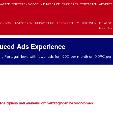
AATSTE
ONROEREND GOED
NIEUWSBRIEF
CARRIÈRES
CONTACTEN
ADVERTE
GENDOM
INVESTEREN
HUISVESTING
LEVENSSTIJL
PORTWIJN
DE AFDE
DUURZAA
uced Ads Experience
e Portugal News with fewer ads for 1.99€ per month or 19.99€ per 
ens tijdens het weekend om vertragingen te voorkomen