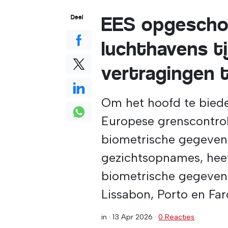
EES opgescho
Deel
luchthavens t
vertragingen
Om het hoofd te bied
Europese grenscontro
biometrische gegevens
gezichtsopnames, hee
biometrische gegevens
Lissabon, Porto en Fa
in ·
13 Apr 2026
·
0 Reacties