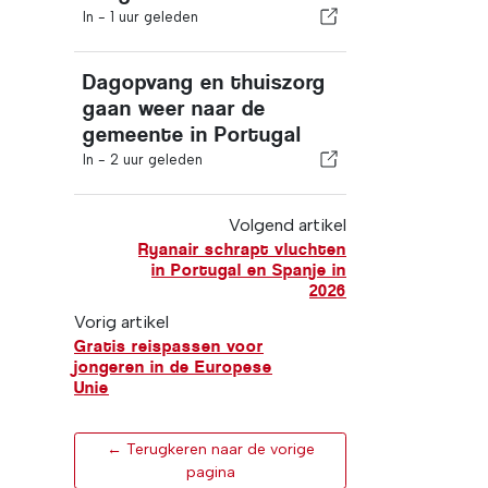
In -
1 uur geleden
Dagopvang en thuiszorg
gaan weer naar de
gemeente in Portugal
In -
2 uur geleden
Volgend artikel
Ryanair schrapt vluchten
in Portugal en Spanje in
2026
Vorig artikel
Gratis reispassen voor
jongeren in de Europese
Unie
← Terugkeren naar de vorige
pagina