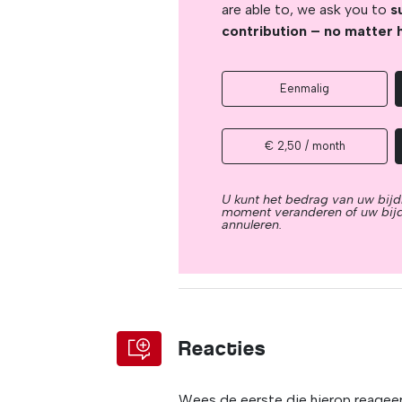
are able to, we ask you to
s
contribution – no matter 
Eenmalig
€ 2,50 / month
U kunt het bedrag van uw bijd
moment veranderen of uw bij
annuleren.
Reacties
Wees de eerste die hierop reagee