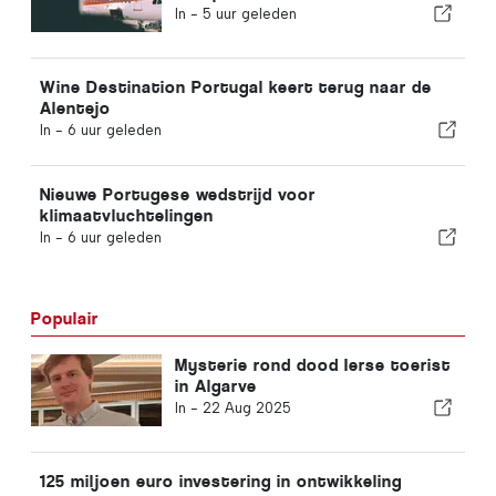
In -
5 uur geleden
Wine Destination Portugal keert terug naar de
Alentejo
In -
6 uur geleden
Nieuwe Portugese wedstrijd voor
klimaatvluchtelingen
In -
6 uur geleden
Populair
Mysterie rond dood Ierse toerist
in Algarve
In -
22 Aug 2025
125 miljoen euro investering in ontwikkeling