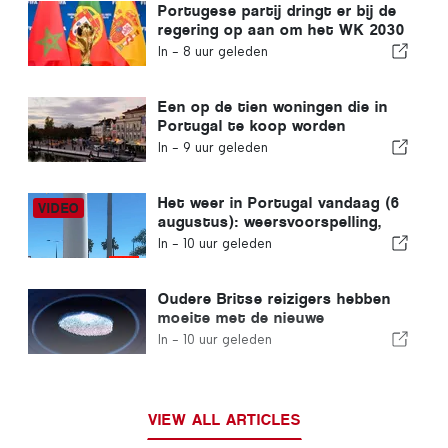
Portugese partij dringt er bij de
regering op aan om het WK 2030
in Marokko te heroverwegen
In -
8 uur geleden
vanwege de crisis rond Ceuta
Een op de tien woningen die in
Portugal te koop worden
aangeboden, wordt binnen een
In -
9 uur geleden
week verkocht
Het weer in Portugal vandaag (6
augustus): weersvoorspelling,
temperaturen en wat je kunt
In -
10 uur geleden
verwachten
Oudere Britse reizigers hebben
moeite met de nieuwe
vingerafdrukcontroles van de
In -
10 uur geleden
Europese Unie
VIEW ALL ARTICLES