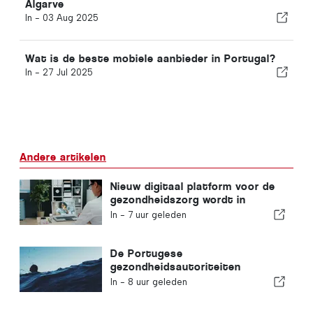
Algarve
In -
03 Aug 2025
Wat is de beste mobiele aanbieder in Portugal?
In -
27 Jul 2025
Andere artikelen
Nieuw digitaal platform voor de
gezondheidszorg wordt in
Portugal gelanceerd
In -
7 uur geleden
De Portugese
gezondheidsautoriteiten
waarschuwen voor de gevaren
In -
8 uur geleden
van verdrinking