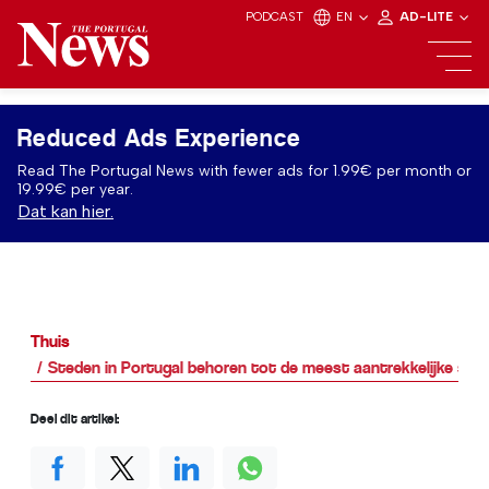
PODCAST
EN
AD-LITE
Reduced Ads Experience
Read The Portugal News with fewer ads for 1.99€ per month or
19.99€ per year.
Dat kan hier.
Thuis
Steden in Portugal behoren tot de meest aantrekkelijke ste
Deel dit artikel: