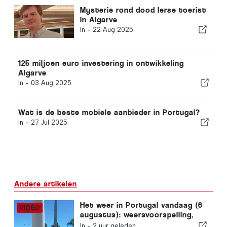
Mysterie rond dood Ierse toerist
in Algarve
In -
22 Aug 2025
125 miljoen euro investering in ontwikkeling
Algarve
In -
03 Aug 2025
Wat is de beste mobiele aanbieder in Portugal?
In -
27 Jul 2025
Andere artikelen
Het weer in Portugal vandaag (6
augustus): weersvoorspelling,
temperaturen en wat je kunt
In -
2 uur geleden