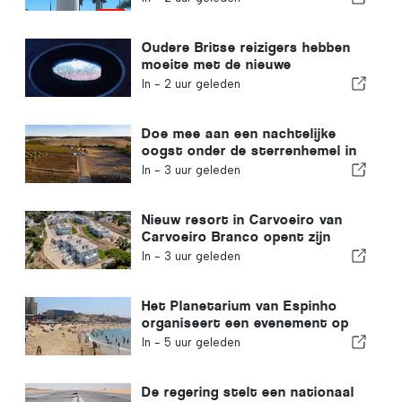
verwachten
Oudere Britse reizigers hebben
moeite met de nieuwe
vingerafdrukcontroles van de
In -
2 uur geleden
Europese Unie
Doe mee aan een nachtelijke
oogst onder de sterrenhemel in
de Alentejo
In -
3 uur geleden
Nieuw resort in Carvoeiro van
Carvoeiro Branco opent zijn
deuren
In -
3 uur geleden
Het Planetarium van Espinho
organiseert een evenement op
Praia da Baía tijdens de
In -
5 uur geleden
zonsverduistering in Portugal
De regering stelt een nationaal