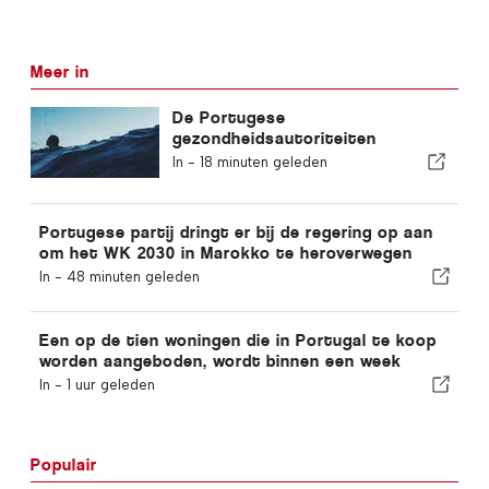
Meer in
De Portugese
gezondheidsautoriteiten
waarschuwen voor de gevaren
In -
18 minuten geleden
van verdrinking
Portugese partij dringt er bij de regering op aan
om het WK 2030 in Marokko te heroverwegen
vanwege de crisis rond Ceuta
In -
48 minuten geleden
Een op de tien woningen die in Portugal te koop
worden aangeboden, wordt binnen een week
verkocht
In -
1 uur geleden
Populair