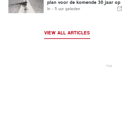
plan voor de komende 30 jaar op
om de weerbaarheid van
In -
5 uur geleden
Portugal tegen zware
aardbevingen te vergroten
VIEW ALL ARTICLES