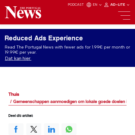
PODCAST
EN
AD-LITE
Reduced Ads Experience
Read The Portugal News with fewer ads for 1.99€ per month or
19.99€ per year.
Dat kan hier.
Thuis
Gemeenschappen aanmoedigen om lokale goede doelen in de
Deel dit artikel: