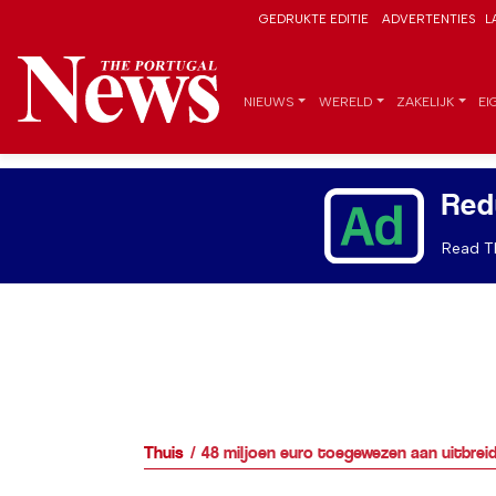
GEDRUKTE EDITIE
ADVERTENTIES
L
NIEUWS
WERELD
ZAKELIJK
EI
Red
Read Th
Thuis
48 miljoen euro toegewezen aan uitbrei