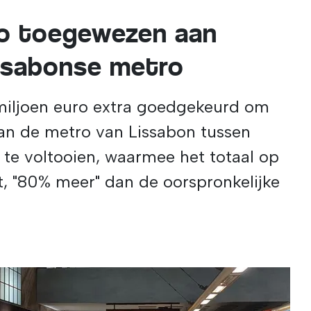
ro toegewezen aan
issabonse metro
miljoen euro extra goedgekeurd om
van de metro van Lissabon tussen
 te voltooien, waarmee het totaal op
, "80% meer" dan de oorspronkelijke