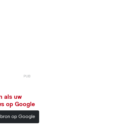
n als uw
ws op Google
sbron op Google