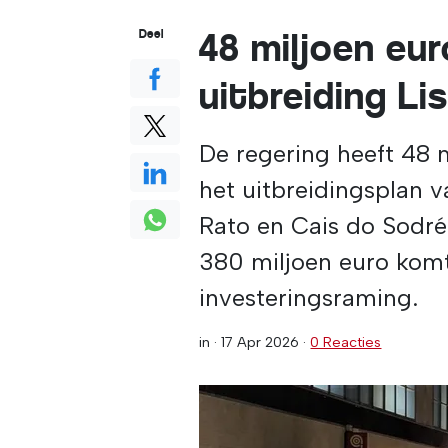
48 miljoen eu
Deel
uitbreiding L
De regering heeft 48 
het uitbreidingsplan 
Rato en Cais do Sodré
380 miljoen euro komt
investeringsraming.
in ·
17 Apr 2026
·
0 Reacties