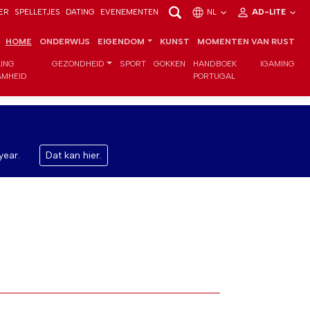
ER
SPELLETJES
DATING
EVENEMENTEN
NL
AD-LITE
HOME
ONDERWIJS
EIGENDOM
KUNST
MOMENTEN VAN RUST
LING
GEZONDHEID
SPORT
GOKKEN
HANDBOEK
IGAMING
MHEID
PORTUGAL
year.
Dat kan hier.