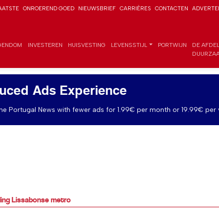
AATSTE
ONROEREND GOED
NIEUWSBRIEF
CARRIÈRES
CONTACTEN
ADVERTE
GENDOM
INVESTEREN
HUISVESTING
LEVENSSTIJL
PORTWIJN
DE AFDE
DUURZAA
uced Ads Experience
e Portugal News with fewer ads for 1.99€ per month or 19.99€ per 
ding Lissabonse metro