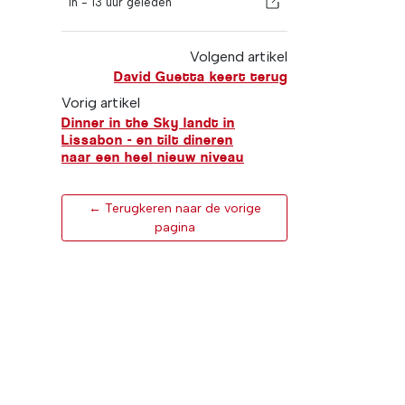
In -
13 uur geleden
Volgend artikel
David Guetta keert terug
Vorig artikel
Dinner in the Sky landt in
Lissabon - en tilt dineren
naar een heel nieuw niveau
← Terugkeren naar de vorige
pagina