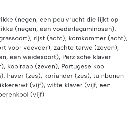
kke (negen, een peulvrucht die lijkt op
ikke (negen, een voederleguminosen),
grassoort), rijst (acht), komkommer (acht),
rt voor veevoer), zachte tarwe (zeven),
n, een weidesoort), Perzische klaver
), koolraap (zeven), Portugese kool
), haver (zes), koriander (zes), tuinbonen
ikkererwt (vijf), witte klaver (vijf, een
renkool (vijf).