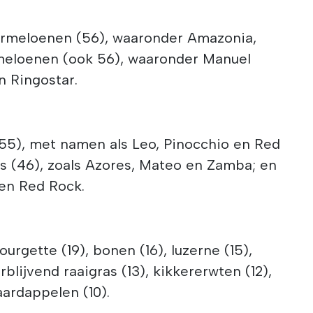
ermeloenen (56), waaronder Amazonia,
 meloenen (ook 56), waaronder Manuel
n Ringostar.
55), met namen als Leo, Pinocchio en Red
ras (46), zoals Azores, Mateo en Zamba; en
u en Red Rock.
rgette (19), bonen (16), luzerne (15),
lijvend raaigras (13), kikkererwten (12),
ardappelen (10).