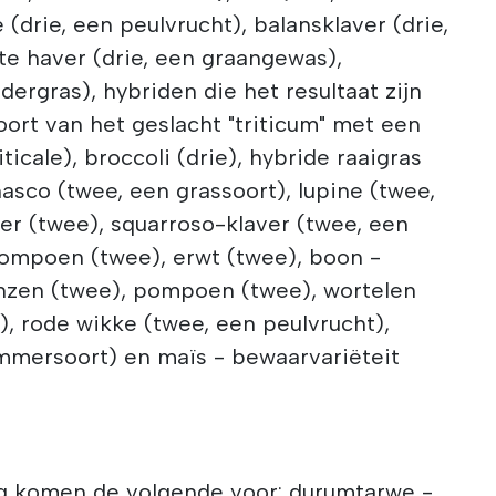
 (drie, een peulvrucht), balansklaver (drie,
rte haver (drie, een graangewas),
ergras), hybriden die het resultaat zijn
oort van het geslacht "triticum" met een
iticale), broccoli (drie), hybride raaigras
nasco (twee, een grassoort), lupine (twee,
ver (twee), squarroso-klaver (twee, een
pompoen (twee), erwt (twee), boon -
inzen (twee), pompoen (twee), wortelen
), rode wikke (twee, een peulvrucht),
mersoort) en maïs - bewaarvariëteit
g komen de volgende voor: durumtarwe -