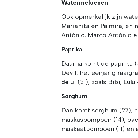
Watermeloenen
Ook opmerkelijk zijn wat
Marianita en Palmira, en
António, Marco António e
Paprika
Daarna komt de paprika (
Devil; het eenjarig raaig
de ui (31), zoals Bibi, Lul
Sorghum
Dan komt sorghum (27), cou
muskuspompoen (14), overb
muskaatpompoen (11) en a