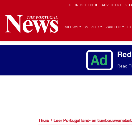
GEDRUKTE EDITIE
ADVERTENTIES
L
NIEUWS
WERELD
ZAKELIJK
EI
Red
Read Th
Thuis
Leer Portugal land- en tuinbouwvariëtei