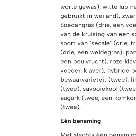
wortelgewas), witte lupine
gebruikt in weiland), zwa
Soedangras (drie, een voed
van de kruising van een s
soort van "secale" (drie, tr
(drie, een weidegras), pa
een peulvrucht), roze kla
voeder-klaver), hybride 
bewaarvariëteit (twee), l
(twee), savooiekool (twee
augurk (twee, een komkom
(twee).
Eén benaming
Met slechts één benamin