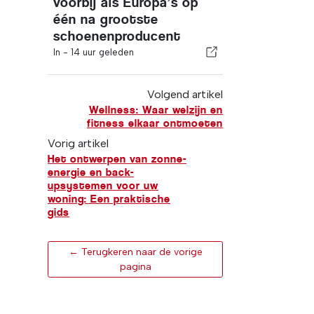
voorbij als Europa’s op
één na grootste
schoenenproducent
In -
14 uur geleden
Volgend artikel
Wellness: Waar welzijn en
fitness elkaar ontmoeten
Vorig artikel
Het ontwerpen van zonne-
energie en back-
upsystemen voor uw
woning: Een praktische
gids
← Terugkeren naar de vorige
pagina