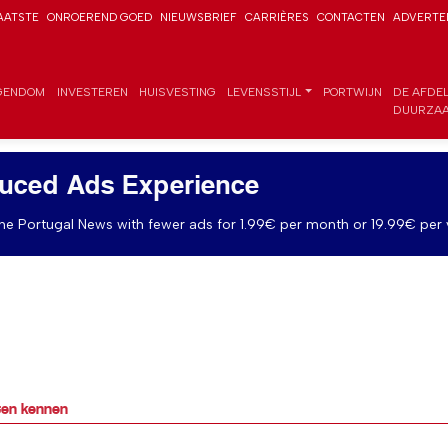
AATSTE
ONROEREND GOED
NIEUWSBRIEF
CARRIÈRES
CONTACTEN
ADVERTE
GENDOM
INVESTEREN
HUISVESTING
LEVENSSTIJL
PORTWIJN
DE AFDE
DUURZAA
uced Ads Experience
e Portugal News with fewer ads for 1.99€ per month or 19.99€ per 
ten kennen