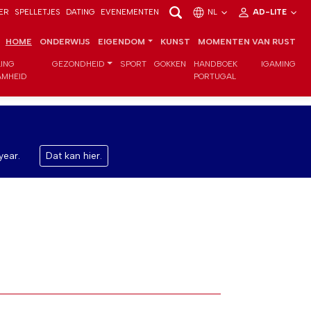
ER
SPELLETJES
DATING
EVENEMENTEN
NL
AD-LITE
HOME
ONDERWIJS
EIGENDOM
KUNST
MOMENTEN VAN RUST
LING
GEZONDHEID
SPORT
GOKKEN
HANDBOEK
IGAMING
MHEID
PORTUGAL
year.
Dat kan hier.