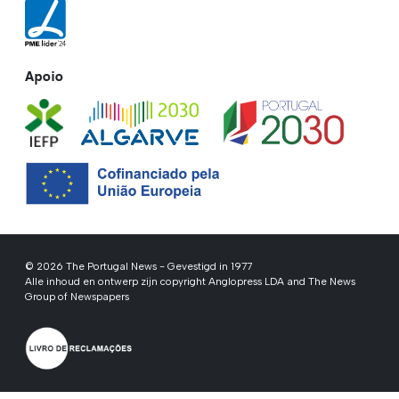
Apoio
© 2026 The Portugal News - Gevestigd in 1977
Alle inhoud en ontwerp zijn copyright Anglopress LDA and The News
Group of Newspapers