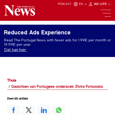
PODCAST
EN
AD-LITE
Reduced Ads Experience
Read The Portugal News with fewer ads for 1.99€ per month or
19.99€ per year.
Dat kan hier.
Thuis
Gezichten van Portugees onderzoek: Elvira Fortunato
Deel dit artikel: