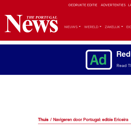
GEDRUKTE EDITIE
ADVERTENTIES
L
NIEUWS
WERELD
ZAKELIJK
EI
Red
Read Th
Thuis
Navigeren door Portugal: editie Ericeira