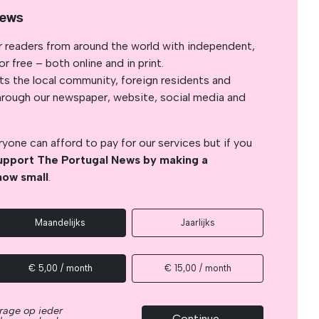
News
r readers from around the world with independent,
 free – both online and in print.
s the local community, foreign residents and
s through our newspaper, website, social media and
yone can afford to pay for our services but if you
upport The Portugal News by making a
how small
.
Maandelijks
Jaarlijks
€ 5,00 / month
€ 15,00 / month
rage op ieder
Continue →