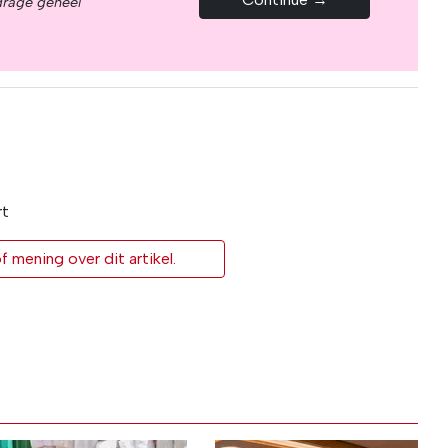
drage geheel
rt
 mening over dit artikel.