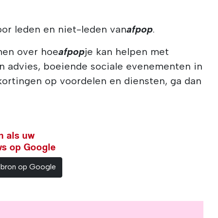
oor leden en niet-leden van
afpop
.
men over hoe
afpop
je kan helpen met
n advies, boeiende sociale evenementen in
kortingen op voordelen en diensten, ga dan
n als uw
ws op Google
sbron op Google