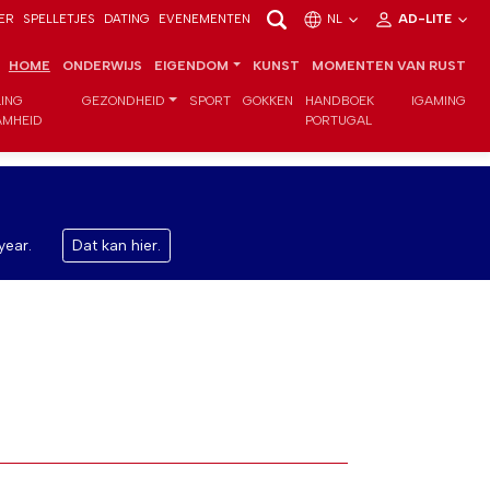
ER
SPELLETJES
DATING
EVENEMENTEN
NL
AD-LITE
HOME
ONDERWIJS
EIGENDOM
KUNST
MOMENTEN VAN RUST
LING
GEZONDHEID
SPORT
GOKKEN
HANDBOEK
IGAMING
MHEID
PORTUGAL
year.
Dat kan hier.