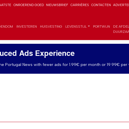
AATSTE
ONROEREND GOED
NIEUWSBRIEF
CARRIÈRES
CONTACTEN
ADVERTE
GENDOM
INVESTEREN
HUISVESTING
LEVENSSTIJL
PORTWIJN
DE AFDE
DUURZAA
uced Ads Experience
e Portugal News with fewer ads for 1.99€ per month or 19.99€ per 