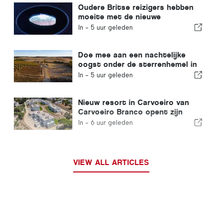
Oudere Britse reizigers hebben
moeite met de nieuwe
vingerafdrukcontroles van de
In -
5 uur geleden
Europese Unie
Doe mee aan een nachtelijke
oogst onder de sterrenhemel in
de Alentejo
In -
5 uur geleden
Nieuw resort in Carvoeiro van
Carvoeiro Branco opent zijn
deuren
In -
6 uur geleden
VIEW ALL ARTICLES