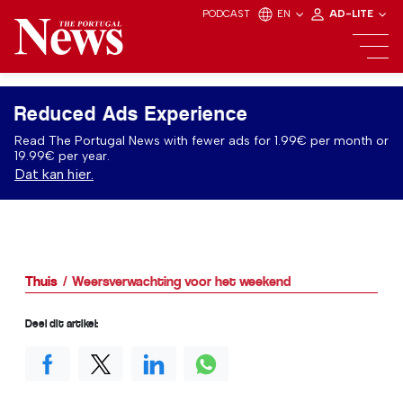
PODCAST
EN
AD-LITE
Reduced Ads Experience
Read The Portugal News with fewer ads for 1.99€ per month or
19.99€ per year.
Dat kan hier.
Thuis
Weersverwachting voor het weekend
Deel dit artikel: