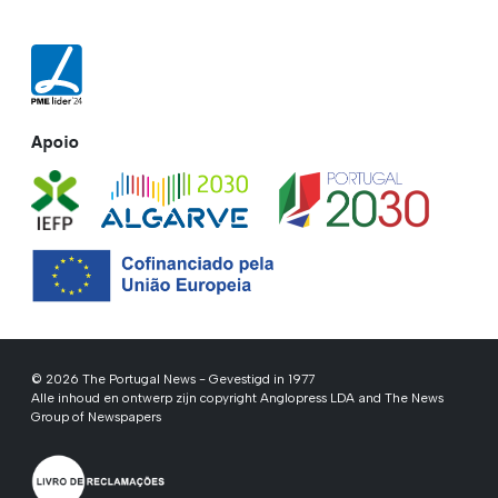
Apoio
© 2026 The Portugal News - Gevestigd in 1977
Alle inhoud en ontwerp zijn copyright Anglopress LDA and The News
Group of Newspapers