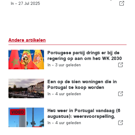
In -
27 Jul 2025
Andere artikelen
Portugese partij dringt er bij de
regering op aan om het WK 2030
in Marokko te heroverwegen
In -
3 uur geleden
vanwege de crisis rond Ceuta
Een op de tien woningen die in
Portugal te koop worden
aangeboden, wordt binnen een
In -
4 uur geleden
week verkocht
Het weer in Portugal vandaag (6
augustus): weersvoorspelling,
temperaturen en wat je kunt
In -
4 uur geleden
verwachten