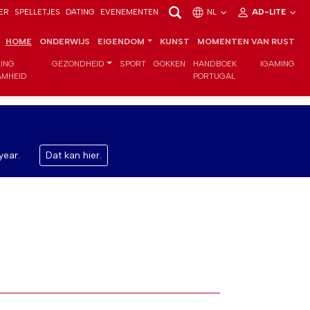
ER
SPELLETJES
DATING
EVENEMENTEN
NL
AD-LITE
HOME
ONDERWIJS
EIGENDOM
KUNST
MOMENTEN VAN RUST
LING
GEZONDHEID
SPORT
GOKKEN
HANDBOEK
IGAMING
MHEID
PORTUGAL
year.
Dat kan hier.