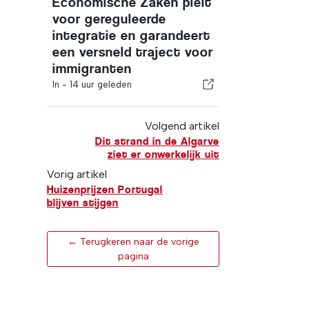
Economische Zaken pleit
voor gereguleerde
integratie en garandeert
een versneld traject voor
immigranten
In -
14 uur geleden
Volgend artikel
Dit strand in de Algarve
ziet er onwerkelijk uit
Vorig artikel
Huizenprijzen Portugal
blijven stijgen
← Terugkeren naar de vorige
pagina