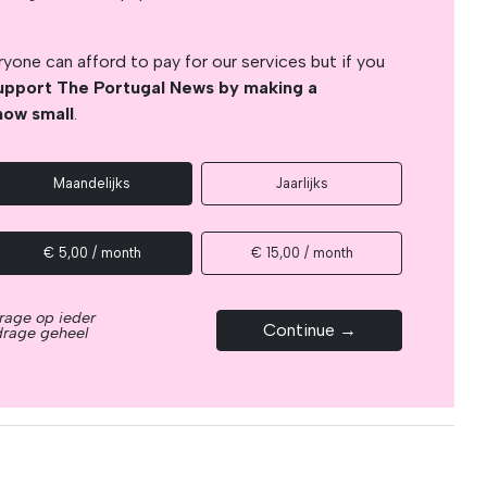
yone can afford to pay for our services but if you
upport The Portugal News by making a
how small
.
Maandelijks
Jaarlijks
€ 5,00 / month
€ 15,00 / month
rage op ieder
Continue →
drage geheel