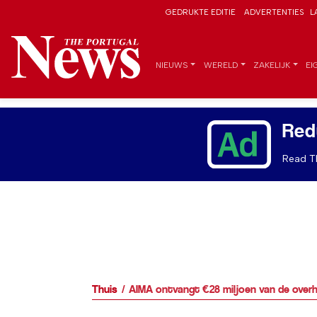
GEDRUKTE EDITIE
ADVERTENTIES
L
NIEUWS
WERELD
ZAKELIJK
EI
Red
Read Th
Thuis
AIMA ontvangt €28 miljoen van de overh