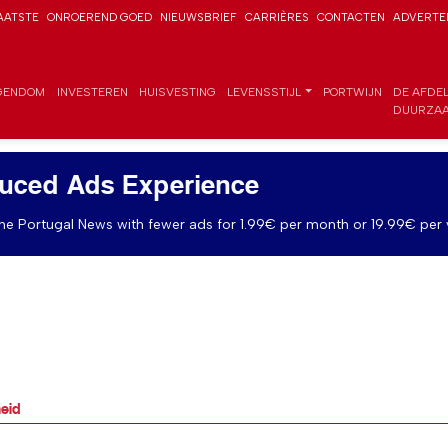
AATSTE
ONROEREND GOED
NIEUWSBRIEF
CARRIÈRES
CONTACTEN
ADVERTE
GENDOM
INVESTEREN
HUISVESTING
LEVENSSTIJL
PORTWIJN
DE AFDE
DUURZAA
uced Ads Experience
e Portugal News with fewer ads for 1.99€ per month or 19.99€ per 
eid