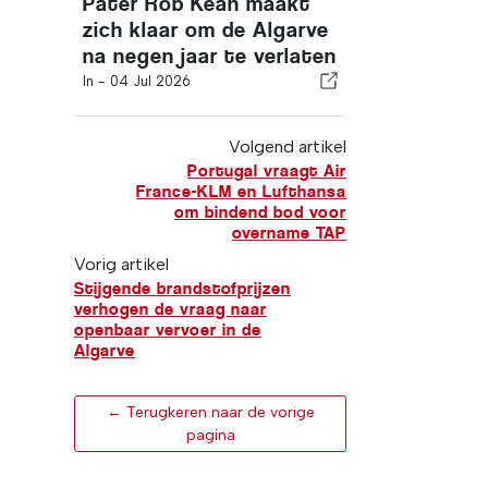
Pater Rob Kean maakt
zich klaar om de Algarve
na negen jaar te verlaten
In -
04 Jul 2026
Volgend artikel
Portugal vraagt Air
France-KLM en Lufthansa
om bindend bod voor
overname TAP
Vorig artikel
Stijgende brandstofprijzen
verhogen de vraag naar
openbaar vervoer in de
Algarve
← Terugkeren naar de vorige
pagina