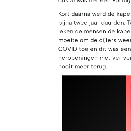
ook al was het een Portug
Kort daarna werd de kapel
bijna twee jaar duurden. T
leken de mensen de kapel
moeite om de cijfers weer
COVID toe en dit was een 
heropeningen met ver ver
nooit meer terug.