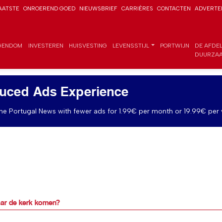
AATSTE
ONROEREND GOED
NIEUWSBRIEF
CARRIÈRES
CONTACTEN
ADVERTE
GENDOM
INVESTEREN
HUISVESTING
LEVENSSTIJL
PORTWIJN
DE AFDE
DUURZAA
uced Ads Experience
e Portugal News with fewer ads for 1.99€ per month or 19.99€ per 
aar de kerk komen?