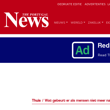
GEDRUKTE EDITIE
ADVERTENTIES
L
NIEUWS
WERELD
ZAKELIJK
EI
Red
Read Th
Thuis
Wat gebeurt er als mensen niet meer n