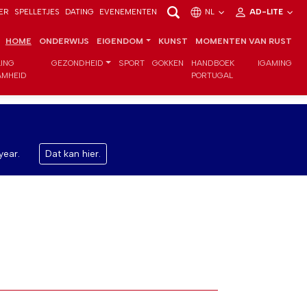
ER
SPELLETJES
DATING
EVENEMENTEN
NL
AD-LITE
HOME
ONDERWIJS
EIGENDOM
KUNST
MOMENTEN VAN RUST
LING
GEZONDHEID
SPORT
GOKKEN
HANDBOEK
IGAMING
MHEID
PORTUGAL
year.
Dat kan hier.