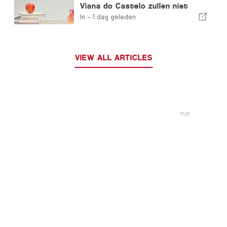
Viana do Castelo zullen niet
sluiten
In -
1 dag geleden
VIEW ALL ARTICLES