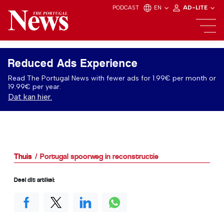
PODCAST
EN
AD-LITE
Reduced Ads Experience
Read The Portugal News with fewer ads for 1.99€ per month or
19.99€ per year.
Dat kan hier.
Thuis
Portugal spoorweg in reconstructie
Deel dit artikel: