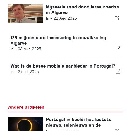
Mysterie rond dood Ierse toerist
in Algarve
In -
22 Aug 2025
125 miljoen euro investering in ontwikkeling
Algarve
In -
03 Aug 2025
Wat is de beste mobiele aanbieder in Portugal?
In -
27 Jul 2025
Andere artikelen
Portugal in beeld: het laatste
nieuws, reisnieuws en de
belangrijkste verhalen die de