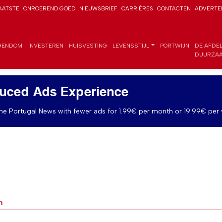
AATSTE
ONROEREND GOED
NIEUWSBRIEF
CARRIÈRES
CONTACTEN
ADVERTE
GENDOM
INVESTEREN
HUISVESTING
LEVENSSTIJL
PORTWIJN
DE AFDE
DUURZAA
uced Ads Experience
e Portugal News with fewer ads for 1.99€ per month or 19.99€ per 
n