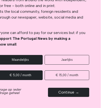
 free – both online and in print.
s the local community, foreign residents and
s through our newspaper, website, social media and
yone can afford to pay for our services but if you
upport The Portugal News by making a
how small
.
Maandelijks
Jaarlijks
€ 5,00 / month
€ 15,00 / month
rage op ieder
Continue →
drage geheel