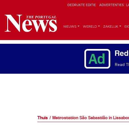
GEDRUKTE EDITIE
ADVERTENTIES
L
NIEUWS
WERELD
ZAKELIJK
EI
Red
Read Th
Thuis
Metrostation São Sebastião in Lissabo