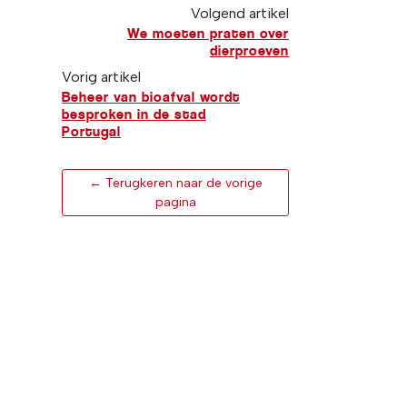
Volgend artikel
We moeten praten over
dierproeven
Vorig artikel
Beheer van bioafval wordt
besproken in de stad
Portugal
← Terugkeren naar de vorige
pagina