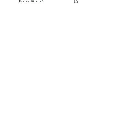
In -
27 Jul 2025