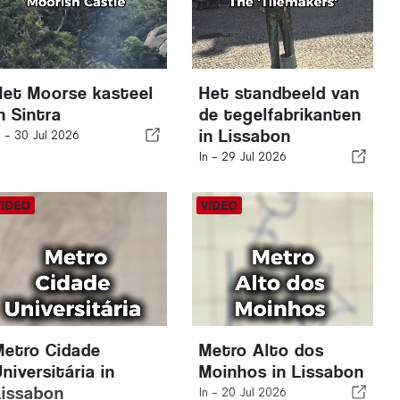
Het Moorse kasteel
Het standbeeld van
n Sintra
de tegelfabrikanten
in Lissabon
n -
30 Jul 2026
In -
29 Jul 2026
Metro Cidade
Metro Alto dos
niversitária in
Moinhos in Lissabon
Lissabon
In -
20 Jul 2026