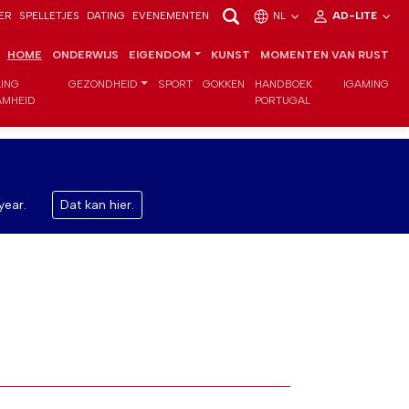
ER
SPELLETJES
DATING
EVENEMENTEN
NL
AD-LITE
HOME
ONDERWIJS
EIGENDOM
KUNST
MOMENTEN VAN RUST
LING
GEZONDHEID
SPORT
GOKKEN
HANDBOEK
IGAMING
MHEID
PORTUGAL
year.
Dat kan hier.