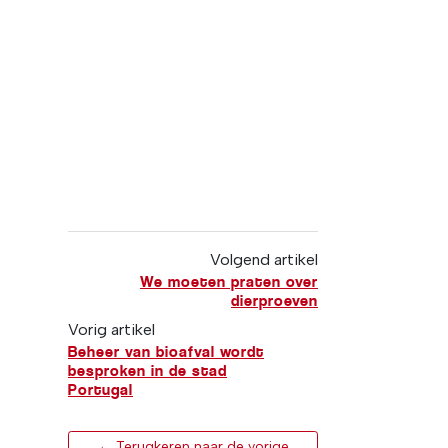
Volgend artikel
We moeten praten over
dierproeven
Vorig artikel
Beheer van bioafval wordt
besproken in de stad
Portugal
← Terugkeren naar de vorige