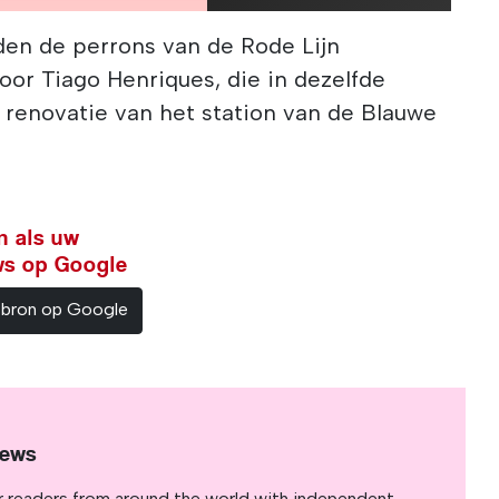
en de perrons van de Rode Lijn
or Tiago Henriques, die in dezelfde
 renovatie van het station van de Blauwe
n als uw
ws op Google
sbron op Google
News
r readers from around the world with independent,