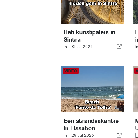
Het kunstpaleis in
Sintra
i
In -
31 Jul 2026
I
Een strandvakantie
in Lissabon
U
In -
28 Jul 2026