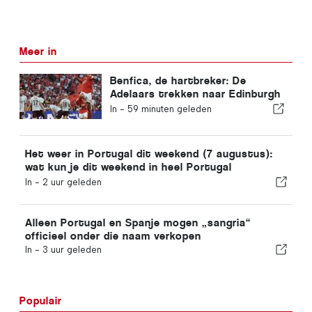
Meer in
Benfica, de hartbreker: De
Adelaars trekken naar Edinburgh
met één voet al in de volgende
In -
59 minuten geleden
ronde
Het weer in Portugal dit weekend (7 augustus):
wat kun je dit weekend in heel Portugal
verwachten?
In -
2 uur geleden
Alleen Portugal en Spanje mogen „sangria“
officieel onder die naam verkopen
In -
3 uur geleden
Populair