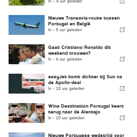
investeringskans
In -
4 uur geleden
Nieuwe Transavia-route tussen
Portugal en België
In -
5 uur geleden
Gaat Cristiano Ronaldo dit
weekend trouwen?
In -
6 uur geleden
easyJet komt dichter bij Sun na
de Apollo-deal
In -
20 uur geleden
Wine Destination Portugal keert
terug naar de Alentejo
In -
20 uur geleden
Nieuwe Portugese wedstrijd voor