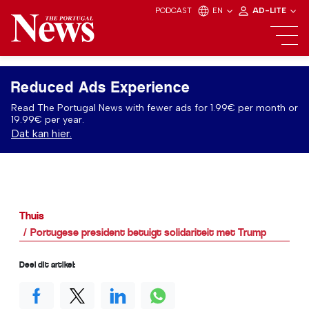
PODCAST
EN
AD-LITE
Reduced Ads Experience
Read The Portugal News with fewer ads for 1.99€ per month or
19.99€ per year.
Dat kan hier.
Thuis
Portugese president betuigt solidariteit met Trump
Deel dit artikel: