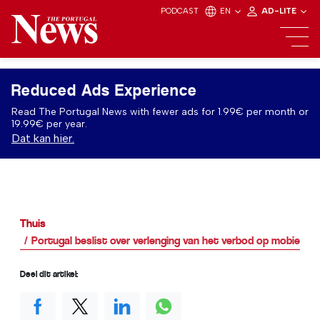
PODCAST
EN
AD-LITE
Reduced Ads Experience
Read The Portugal News with fewer ads for 1.99€ per month or
19.99€ per year.
Dat kan hier.
Thuis
Portugal beslist over verlenging van het verbod op mobiele t
Deel dit artikel: