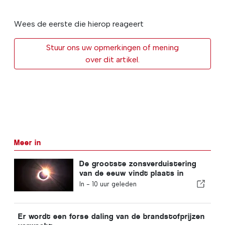
Wees de eerste die hierop reageert
Stuur ons uw opmerkingen of mening
over dit artikel.
Meer in
De grootste zonsverduistering
van de eeuw vindt plaats in
Portugal
In -
10 uur geleden
Er wordt een forse daling van de brandstofprijzen