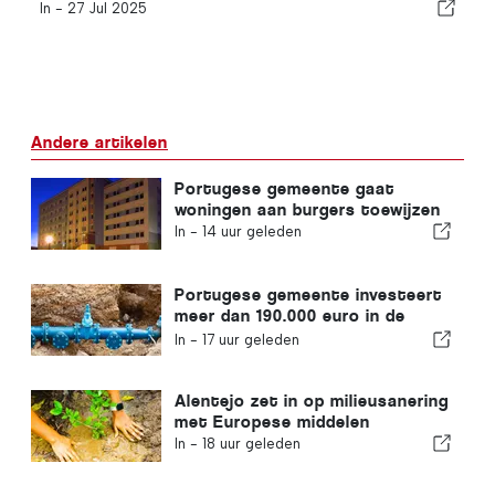
In -
27 Jul 2025
Andere artikelen
Portugese gemeente gaat
woningen aan burgers toewijzen
In -
14 uur geleden
Portugese gemeente investeert
meer dan 190.000 euro in de
watervoorziening
In -
17 uur geleden
Alentejo zet in op milieusanering
met Europese middelen
In -
18 uur geleden