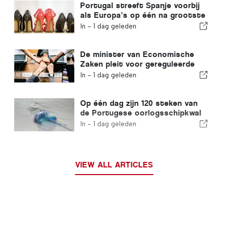
Portugal streeft Spanje voorbij
als Europa’s op één na grootste
schoenenproducent
In -
1 dag geleden
De minister van Economische
Zaken pleit voor gereguleerde
integratie en garandeert een
In -
1 dag geleden
versneld traject voor
immigranten
Op één dag zijn 120 steken van
de Portugese oorlogsschipkwal
geregistreerd
In -
1 dag geleden
VIEW ALL ARTICLES