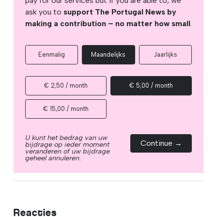
pay for our services but if you are able to, we
ask you to
support The Portugal News by
making a contribution – no matter how small
.
Eenmalig
Maandelijks
Jaarlijks
€ 2,50 / month
€ 5,00 / month
€ 15,00 / month
U kunt het bedrag van uw
Continue →
bijdrage op ieder moment
veranderen of uw bijdrage
geheel annuleren.
Reacties