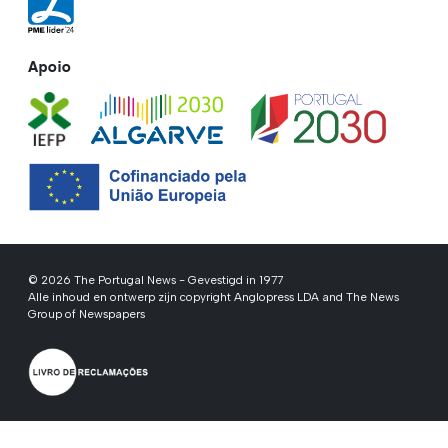
Apoio
© 2026 The Portugal News - Gevestigd in 1977
Alle inhoud en ontwerp zijn copyright Anglopress LDA and The News
Group of Newspapers