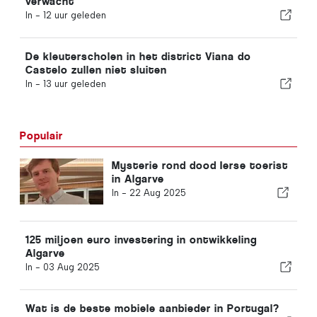
verwacht
In -
12 uur geleden
De kleuterscholen in het district Viana do
Castelo zullen niet sluiten
In -
13 uur geleden
Populair
Mysterie rond dood Ierse toerist
in Algarve
In -
22 Aug 2025
125 miljoen euro investering in ontwikkeling
Algarve
In -
03 Aug 2025
Wat is de beste mobiele aanbieder in Portugal?