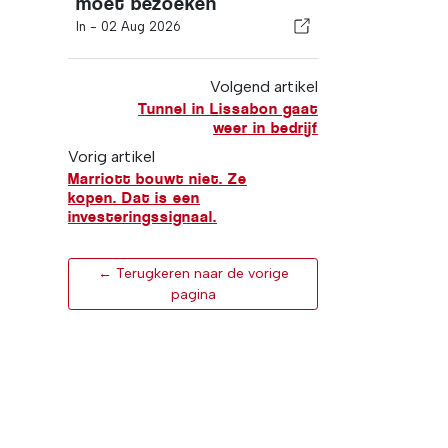
moet bezoeken
In -
02 Aug 2026
Volgend artikel
Tunnel in Lissabon gaat
weer in bedrijf
Vorig artikel
Marriott bouwt niet. Ze
kopen. Dat is een
investeringssignaal.
← Terugkeren naar de vorige
pagina