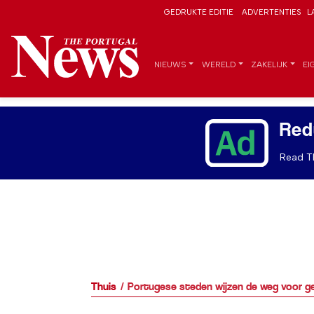
GEDRUKTE EDITIE
ADVERTENTIES
L
NIEUWS
WERELD
ZAKELIJK
EI
Red
Read Th
Thuis
Portugese steden wijzen de weg voor ge