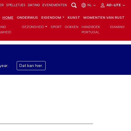
ER
SPELLETJES
DATING
EVENEMENTEN
NL
AD-LITE
HOME
ONDERWIJS
EIGENDOM
KUNST
MOMENTEN VAN RUST
LING
GEZONDHEID
SPORT
GOKKEN
HANDBOEK
IGAMING
MHEID
PORTUGAL
year.
Dat kan hier.