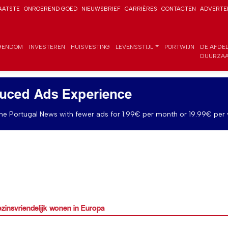
AATSTE
ONROEREND GOED
NIEUWSBRIEF
CARRIÈRES
CONTACTEN
ADVERTE
GENDOM
INVESTEREN
HUISVESTING
LEVENSSTIJL
PORTWIJN
DE AFDE
DUURZAA
uced Ads Experience
e Portugal News with fewer ads for 1.99€ per month or 19.99€ per 
zinsvriendelijk wonen in Europa