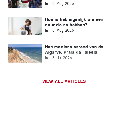
Ronaldo: het ontstaan van een
In -
01 Aug 2026
voetballegende
Hoe is het eigenlijk om een
goudvis te hebben?
In -
01 Aug 2026
Het mooiste strand van de
Algarve: Praia da Falésia
In -
31 Jul 2026
VIEW ALL ARTICLES