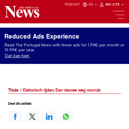
PODCAST
EN
AD-LITE
Reduced Ads Experience
Read The Portugal News with fewer ads for 1.99€ per month or
19.99€ per year.
Dat kan hier.
Thuis
Elektrisch rijden: Een nieuwe weg vooruit
Deel dit artikel: