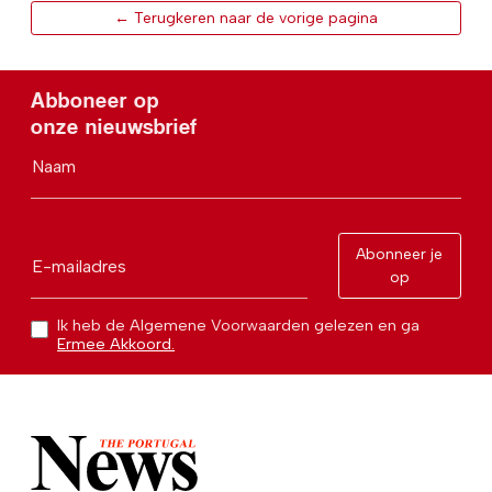
Abboneer op
onze nieuwsbrief
Naam
Abonneer je
E-mailadres
op
Ik heb de Algemene Voorwaarden gelezen en ga
Ermee Akkoord.
Reaching over 400,000 people a week with news about
Portugal, written in English, Dutch, German, French,
Swedish, Spanish, Italian, Russian, Romanian, Turkish and