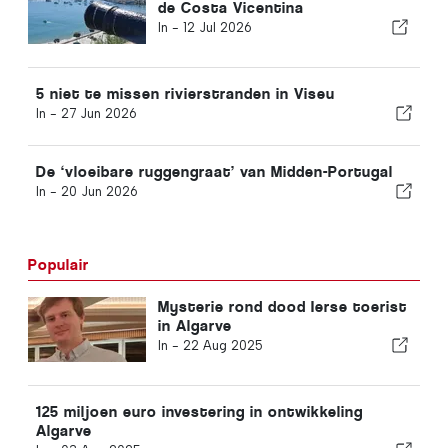
de Costa Vicentina
In -
12 Jul 2026
5 niet te missen rivierstranden in Viseu
In -
27 Jun 2026
De ‘vloeibare ruggengraat’ van Midden-Portugal
In -
20 Jun 2026
Populair
Mysterie rond dood Ierse toerist
in Algarve
In -
22 Aug 2025
125 miljoen euro investering in ontwikkeling
Algarve