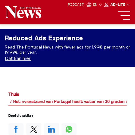
PODCAST
EN
AD-LITE
Reduced Ads Experience
Read The Portugal News with fewer ads for 1.99€ per month or
19.99€ per year.
Dat kan hier.
Thuis
Het rivierstrand van Portugal heeft water van 30 graden en i
Deel dit artikel: