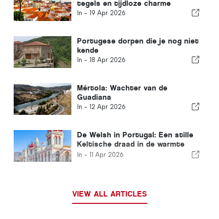
tegels en tijdloze charme
In -
19 Apr 2026
Portugese dorpen die je nog niet
kende
In -
18 Apr 2026
Mértola: Wachter van de
Guadiana
In -
12 Apr 2026
De Welsh in Portugal: Een stille
Keltische draad in de warmte
van Iberië
In -
11 Apr 2026
VIEW ALL ARTICLES