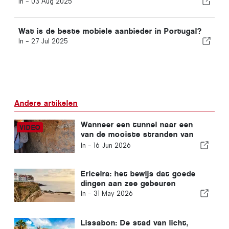
In -
03 Aug 2025
Wat is de beste mobiele aanbieder in Portugal?
In -
27 Jul 2025
Andere artikelen
Wanneer een tunnel naar een
van de mooiste stranden van
Lagos aan de Algarve leidt
In -
16 Jun 2026
Ericeira: het bewijs dat goede
dingen aan zee gebeuren
In -
31 May 2026
Lissabon: De stad van licht,