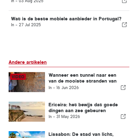
In -
03 Aug 2025
Wat is de beste mobiele aanbieder in Portugal?
In -
27 Jul 2025
Andere artikelen
Wanneer een tunnel naar een
van de mooiste stranden van
Lagos aan de Algarve leidt
In -
16 Jun 2026
Ericeira: het bewijs dat goede
dingen aan zee gebeuren
In -
31 May 2026
Lissabon: De stad van licht,