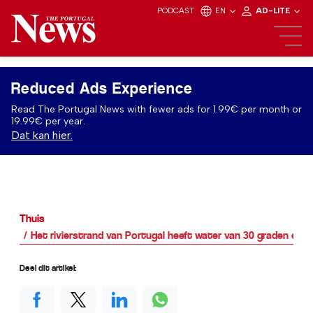
PODCAST
EN
AD-LITE
Reduced Ads Experience
Read The Portugal News with fewer ads for 1.99€ per month or
19.99€ per year.
Dat kan hier.
Thuis
Het rivierstrand van Portugal heeft water van 30 graden en i
Deel dit artikel: