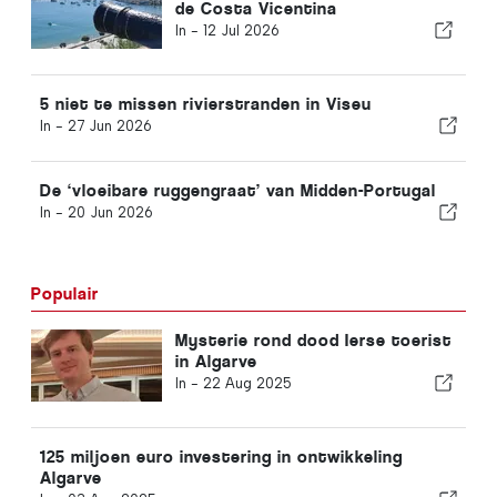
de Costa Vicentina
In -
12 Jul 2026
5 niet te missen rivierstranden in Viseu
In -
27 Jun 2026
De ‘vloeibare ruggengraat’ van Midden-Portugal
In -
20 Jun 2026
Populair
Mysterie rond dood Ierse toerist
in Algarve
In -
22 Aug 2025
125 miljoen euro investering in ontwikkeling
Algarve