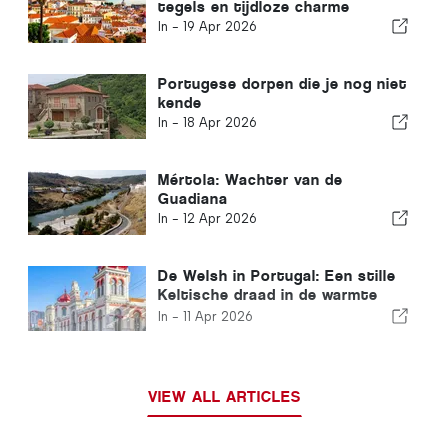
tegels en tijdloze charme
In -
19 Apr 2026
Portugese dorpen die je nog niet
kende
In -
18 Apr 2026
Mértola: Wachter van de
Guadiana
In -
12 Apr 2026
De Welsh in Portugal: Een stille
Keltische draad in de warmte
van Iberië
In -
11 Apr 2026
VIEW ALL ARTICLES