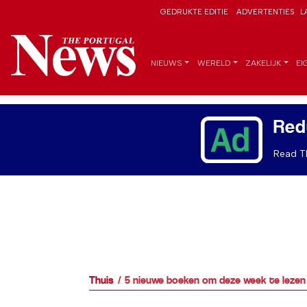
GEDRUKTE EDITIE
ADVERTENTIES
L
NIEUWS
WERELD
ZAKELIJK
EI
Red
Read Th
Thuis
5 nieuwe boeken om deze week te lezen