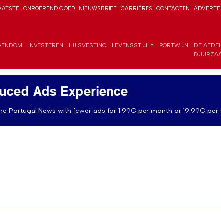
AATSTE
ONROEREND GOED
NIEUWSBRIEF
CARRIÈRES
CONTACTEN
ADVERTE
GENDOM
INVESTEREN
HUISVESTING
LEVENSSTIJL
PORTWIJN
DE AFDE
DUURZAA
uced Ads Experience
e Portugal News with fewer ads for 1.99€ per month or 19.99€ per 