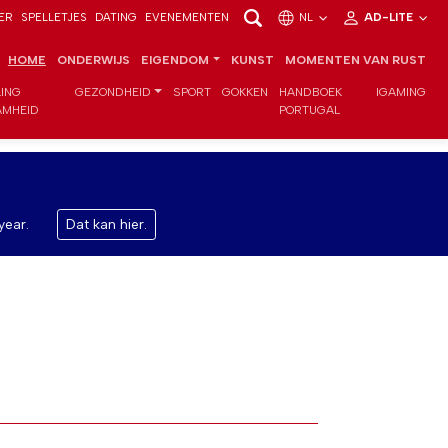
ER
SPELLETJES
DATING
EVENEMENTEN
NL
AD-LITE
HOME
ONDERWIJS
EIGENDOM
KUNST
MOMENTEN VAN RUST
LING
GEZONDHEID
SPORT
GOKKEN
HANDBOEK
IGAMING
MHEID
PORTUGAL
year.
Dat kan hier.