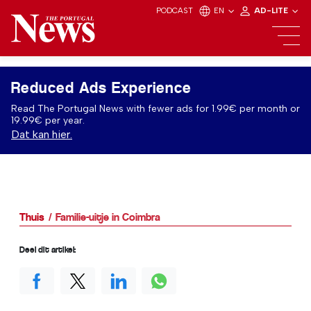
PODCAST
EN
AD-LITE
Reduced Ads Experience
Read The Portugal News with fewer ads for 1.99€ per month or
19.99€ per year.
Dat kan hier.
Thuis
Familie-uitje in Coimbra
Deel dit artikel: