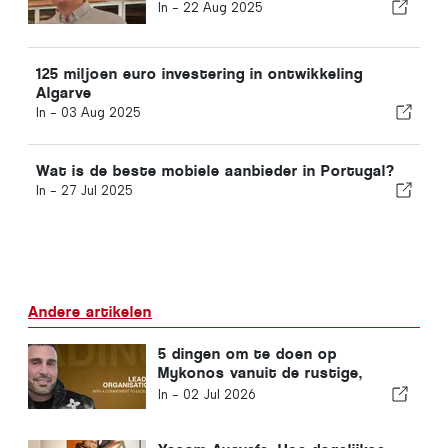
In -
22 Aug 2025
125 miljoen euro investering in ontwikkeling
Algarve
In -
03 Aug 2025
Wat is de beste mobiele aanbieder in Portugal?
In -
27 Jul 2025
Andere artikelen
5 dingen om te doen op
Mykonos vanuit de rustige,
luxueuze visie van Yasam
In -
02 Jul 2026
Ayavefe