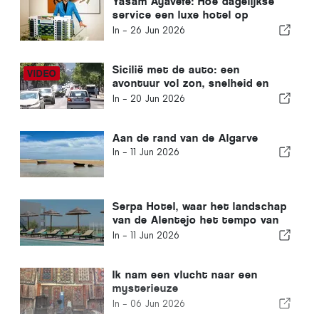
Yasam Ayavefe: Hoe dagelijkse
service een luxe hotel op
Mykonos vormgeeft
In -
26 Jun 2026
Sicilië met de auto: een
avontuur vol zon, snelheid en
lichte spanning
In -
20 Jun 2026
Aan de rand van de Algarve
In -
11 Jun 2026
Serpa Hotel, waar het landschap
van de Alentejo het tempo van
de tijd bepaalt
In -
11 Jun 2026
Ik nam een vlucht naar een
mysterieuze
vakantiebestemming en kwam er
In -
06 Jun 2026
pas achter toen ik landde