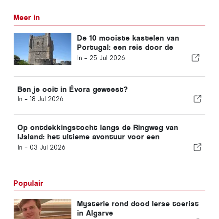
Meer in
De 10 mooiste kastelen van
Portugal: een reis door de
geschiedenis van het land
In -
25 Jul 2026
Ben je ooit in Évora geweest?
In -
18 Jul 2026
Op ontdekkingstocht langs de Ringweg van
IJsland: het ultieme avontuur voor een
schilderachtige roadtrip
In -
03 Jul 2026
Populair
Mysterie rond dood Ierse toerist
in Algarve