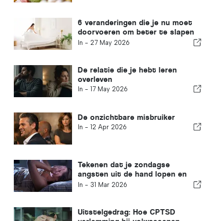
6 veranderingen die je nu moet
doorvoeren om beter te slapen
bij warm weer
In -
27 May 2026
De relatie die je hebt leren
overleven
In -
17 May 2026
De onzichtbare misbruiker
In -
12 Apr 2026
Tekenen dat je zondagse
angsten uit de hand lopen en
hoe je ze kunt bestrijden
In -
31 Mar 2026
Uitstelgedrag: Hoe CPTSD