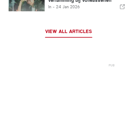
verlamming bij volwassenen
vormgeeft
In -
24 Jan 2026
VIEW ALL ARTICLES