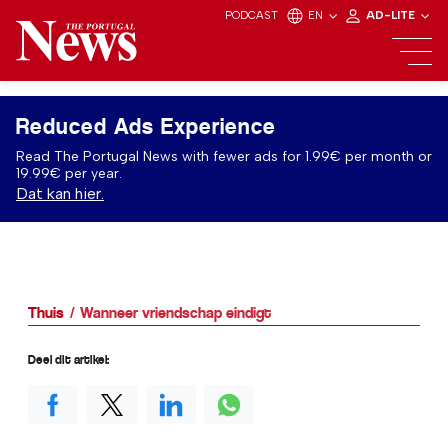
PODCAST
EN
AD-LITE
Reduced Ads Experience
Read The Portugal News with fewer ads for 1.99€ per month or
19.99€ per year.
Dat kan hier.
Thuis
Wanneer vriendschap eindigt
Deel dit artikel: