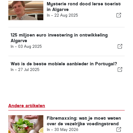
Mysterie rond dood Ierse toerist
in Algarve
In -
22 Aug 2025
125 miljoen euro investering in ontwikkeling
Algarve
In -
03 Aug 2025
Wat is de beste mobiele aanbieder in Portugal?
In -
27 Jul 2025
Andere artikelen
Fibremaxxing: wat je moet weten
over de vezelrijke voedingstrend
In -
30 May 2026