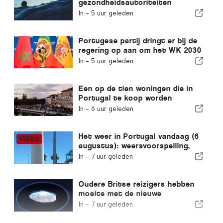
gezondheidsautoriteiten
waarschuwen voor de gevaren
In -
5 uur geleden
van verdrinking
Portugese partij dringt er bij de
regering op aan om het WK 2030
in Marokko te heroverwegen
In -
5 uur geleden
vanwege de crisis rond Ceuta
Een op de tien woningen die in
Portugal te koop worden
aangeboden, wordt binnen een
In -
6 uur geleden
week verkocht
Het weer in Portugal vandaag (6
augustus): weersvoorspelling,
temperaturen en wat je kunt
In -
7 uur geleden
verwachten
Oudere Britse reizigers hebben
moeite met de nieuwe
vingerafdrukcontroles van de
In -
7 uur geleden
Europese Unie