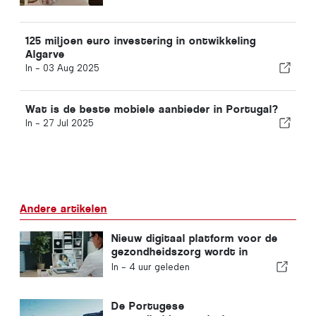
125 miljoen euro investering in ontwikkeling
Algarve
In -
03 Aug 2025
Wat is de beste mobiele aanbieder in Portugal?
In -
27 Jul 2025
Andere artikelen
Nieuw digitaal platform voor de
gezondheidszorg wordt in
Portugal gelanceerd
In -
4 uur geleden
De Portugese