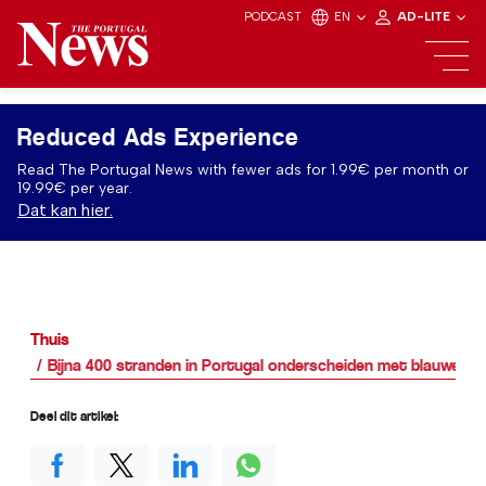
PODCAST
EN
AD-LITE
Reduced Ads Experience
Read The Portugal News with fewer ads for 1.99€ per month or
19.99€ per year.
Dat kan hier.
Thuis
Bijna 400 stranden in Portugal onderscheiden met blauwe vl
Deel dit artikel: