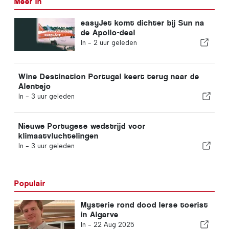
Meer in
easyJet komt dichter bij Sun na
de Apollo-deal
In -
2 uur geleden
Wine Destination Portugal keert terug naar de
Alentejo
In -
3 uur geleden
Nieuwe Portugese wedstrijd voor
klimaatvluchtelingen
In -
3 uur geleden
Populair
Mysterie rond dood Ierse toerist
in Algarve
In -
22 Aug 2025